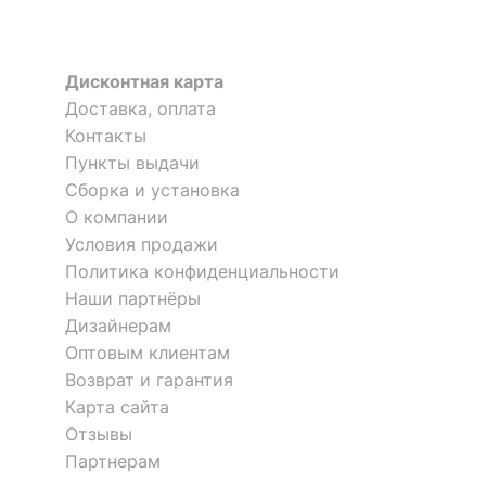
Цвет столешницы
белый
Дисконтная карта
?
Цвет фасада
белый
Доставка, оплата
?
Цвет корпуса
белый
Контакты
Пункты выдачи
Цвет кромки
белый
Сборка и установка
О компании
Материал
ЛДСП Е1
Условия продажи
столешницы
Политика конфиденциальности
?
Материал фасада
ЛДСП Е1
Наши партнёры
Дизайнерам
?
Материал корпуса
ЛДСП Е1
Оптовым клиентам
Возврат и гарантия
Материал кромки
ПВХ
Карта сайта
?
Тип поверхности
Отзывы
матовый
столешницы
Партнерам