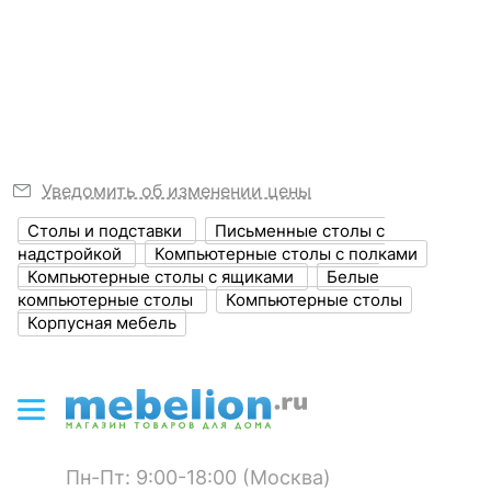
выдвижная полка для клавиатуры,, надстройка:
ЛЕВ, станьте первым.
1 полка,
?
Узнать подробнее
Длина, мм
1010
2 ящика. Купить Стол компьютерный Джаз 24
вы можете на нашем сайте за 5590 руб.
?
Ширина, мм
500
?
Высота, мм
870
Толщина
Уведомить об изменении цены
16
столешницы, мм
Столы и подставки
Письменные столы с
надстройкой
Компьютерные столы с полками
Толщина корпуса,
16
Компьютерные столы с ящиками
Белые
мм
компьютерные столы
Компьютерные столы
Корпусная мебель
Размер упаковки,
970x725x70
мм
?
Объем упаковки,
0.05
куб. м
Пн-Пт: 9:00-18:00 (Москва)
ЦВЕТ И МАТЕРИАЛ