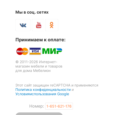
?
Тип поверхности
матовый
фасада
Мы в соц. сетях
?
Тип поверхности
матовый
корпуса
КОМПЛЕКТАЦИЯ
Принимаем к оплате:
Компоненты,
выдвижная полка для
входящие в
клавиатуры,
комплект
надстройка:
© 2011-2026 Интернет-
магазин мебели и товаров
1 полка,
для дома Мебелион
2 ящика
Количество ящиков
2
Этот сайт защищен reCAPTCHA и применяются
Политика конфиденциальности
и
Условияиспользования Google
ОСОБЕННОСТИ ПРИМЕНЕНИЯ
Номер:
1-651-621-176
Рекомендуемые
Кабинет, Офис
помещения