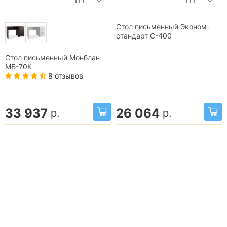
Стол письменный Эконом-
стандарт С-400
Стол письменный Монблан
МБ-70К
8 отзывов
33 937
26 064
р.
р.