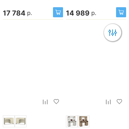
17 784
14 989
р.
р.