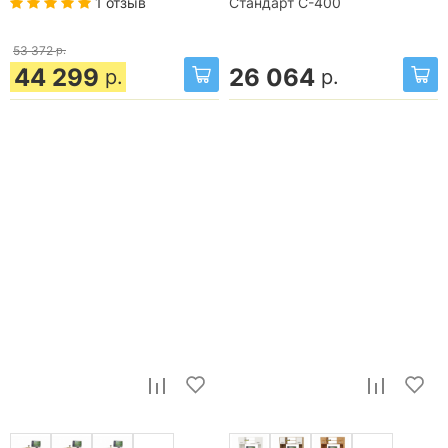
1 отзыв
Стандарт С-400
53 372
р.
44 299
26 064
р.
р.