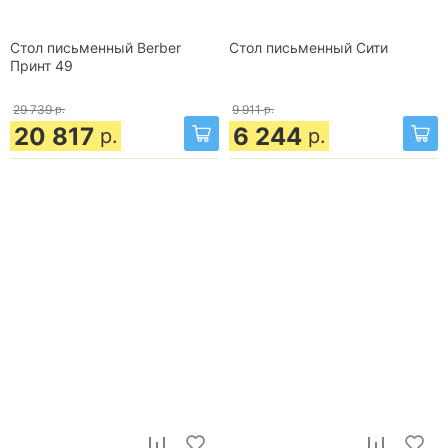
Стол письменный Berber
Стол письменный Сити
Принт 49
29 739
р.
9 911
р.
20 817
6 244
р.
р.