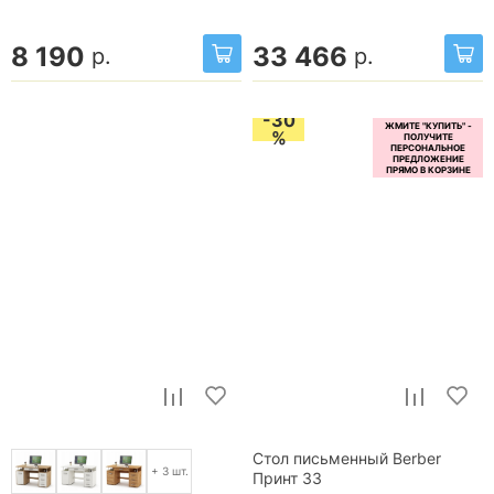
8 190
33 466
р.
р.
-30
%
Стол письменный Berber
+ 3 шт.
Принт 33