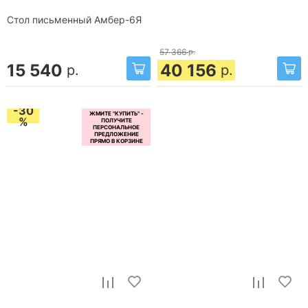
Стол письменный Амбер-6Я
57 366
р.
15 540
40 156
р.
р.
-30
%