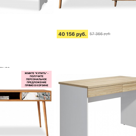
40 156
руб.
57 366
руб.
тзыва