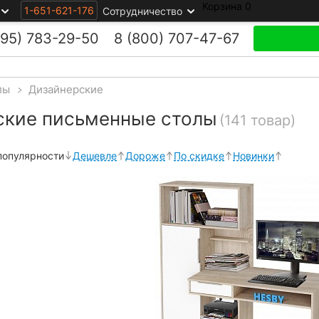
Корзина
0
1-651-621-176
Сотрудничество
495)
783-29-50
8 (800)
707-47-67
лы
>
Дизайнерские
ские письменные столы
(141 товар)
популярности
Дешевле
Дороже
По скидке
Новинки