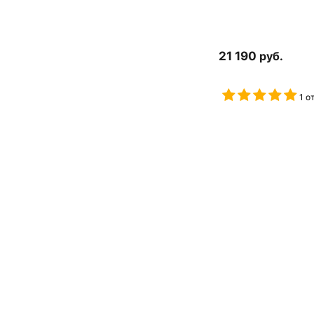
21 190
руб.
1 о