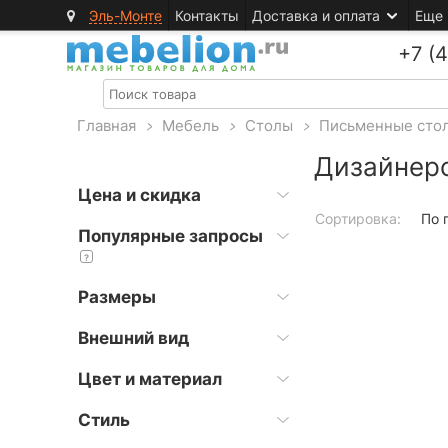
Эль-Монте
Контакты
Доставка и оплата
Еще
+7 (
Главная
>
Мебель
>
Столы
>
Письменные сто
Дизайнер
Цена и скидка
Сортировка:
По 
Популярные запросы
?
Размеры
Внешний вид
Цвет и материал
Стиль