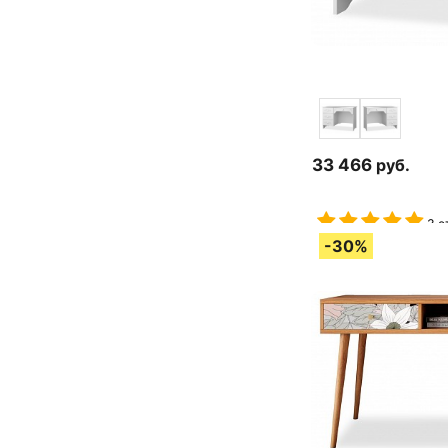
33 466
руб.
3 о