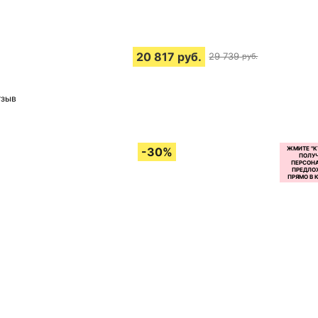
20 817
руб.
29 739
руб.
тзыв