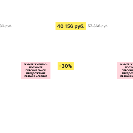
40 156
руб.
39
57 366
руб.
руб.