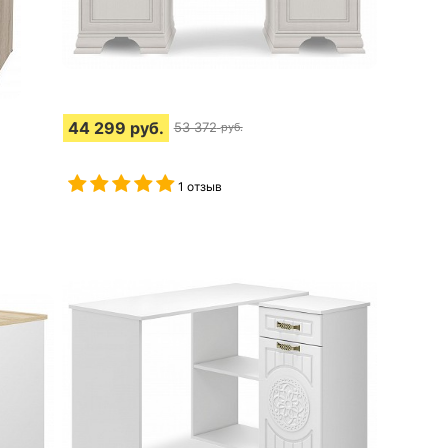
44 299
руб.
53 372
руб.
1 отзыв