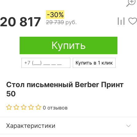
-30%
20 817
29 739
руб.
Купить
Купить в 1 клик
Стол письменный Berber Принт
50
0 отзывов
Характеристики