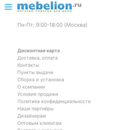
?
Цвет корпуса
коричневый
Материал
ЛДСП Е1
столешницы
Тумба Berber Принт 50
Тумбочка Berber Принт 50
Пн-Пт: 9:00-18:00 (Москва)
61 681
р.
16 181
р.
?
Материал фасада
ЛДСП Е1
43 177
11 327
р.
р.
Материал покрытия
краска
Дисконтная карта
фасада
-30
-30
Доставка, оплата
%
%
?
Материал корпуса
ЛДСП Е1, массив ясеня
Контакты
Пункты выдачи
Материал покрытия
морилка
Сборка и установка
корпуса
О компании
?
Тип поверхности
Условия продажи
матовый
столешницы
Политика конфиденциальности
Наши партнёры
?
Тип поверхности
матовый
Дизайнерам
фасада
Оптовым клиентам
Тумба Berber Принт 50
Стол письменный Berber
Принт 50
?