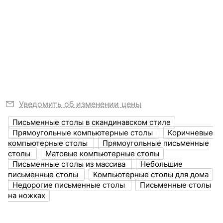
Никто ещё не оставил отзывов, станьте первым.
Можно вернуть, если
Скрыть
Никто ещё не оставил комментариев , станьте
не понравится
?
Ширина, мм
600
первым.
?
Узнать подробнее
Высота, мм
750
Размер упаковки,
1100х500х100,
мм
550х130х40,
540х540х10,
450х250х150
Тумбочка Berber Принт 50
Тумба Berber Принт 50
Уведомить об изменении цены
17 601
р.
49 596
р.
?
Объем упаковки,
0.078
12 321
34 717
р.
р.
куб. м
Письменные столы в скандинавском стиле
Прямоугольные компьютерные столы
Коричневые
компьютерные столы
Прямоугольные письменные
-30
-30
ЦВЕТ И МАТЕРИАЛ
столы
Матовые компьютерные столы
%
%
Письменные столы из массива
Небольшие
Цвет столешницы
коричневый
письменные столы
Компьютерные столы для дома
Недорогие письменные столы
Письменные столы
?
Цвет фасада
цветной рисунок Print
на ножках
50