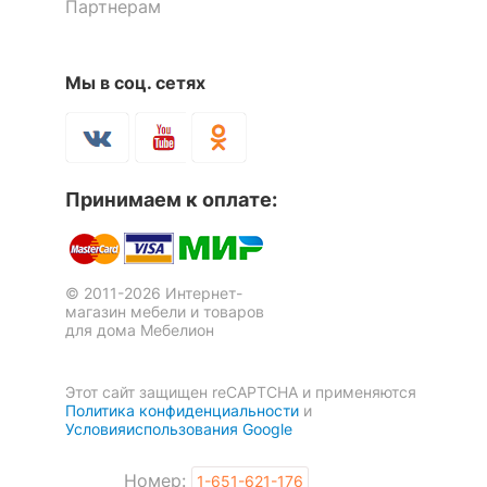
фасада
Партнерам
?
Тип поверхности
матовый
корпуса
Мы в соц. сетях
КОМПЛЕКТАЦИЯ
Компоненты,
Принимаем к оплате:
входящие в
2 ящика
комплект
Количество ящиков
2
© 2011-2026 Интернет-
магазин мебели и товаров
для дома Мебелион
ОСОБЕННОСТИ ПРИМЕНЕНИЯ
Рекомендуемые
Этот сайт защищен reCAPTCHA и применяются
Кабинет, Офис
помещения
Политика конфиденциальности
и
Условияиспользования Google
Масса брутто, кг
20
Номер:
1-651-621-176