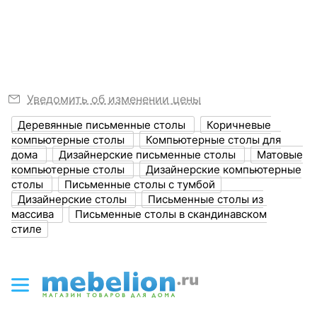
Узнать подробнее
?
Длина, мм
1200
?
Ширина, мм
600
?
Высота, мм
750
Уведомить об изменении цены
Размер упаковки,
1280х550х110,
Деревянные письменные столы
Коричневые
мм
470х180х50,
компьютерные столы
Компьютерные столы для
720х760х620,
дома
Дизайнерские письменные столы
Матовые
450х250х150
компьютерные столы
Дизайнерские компьютерные
столы
Письменные столы с тумбой
?
Объем упаковки,
0.438
Дизайнерские столы
Письменные столы из
куб. м
массива
Письменные столы в скандинавском
стиле
ЦВЕТ И МАТЕРИАЛ
Цвет столешницы
коричневый
?
Цвет фасада
цветной рисунок Print