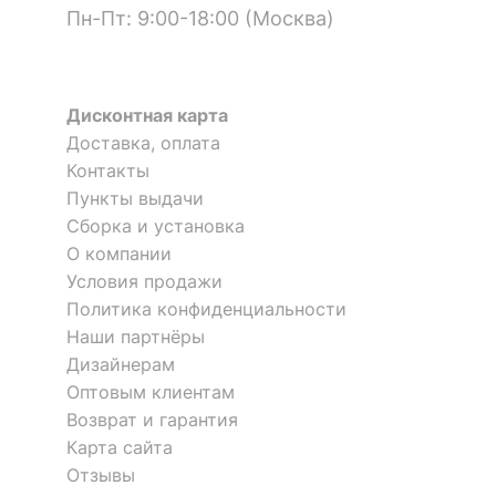
50
Пн-Пт: 9:00-18:00 (Москва)
?
Цвет корпуса
коричневый
Материал
ЛДСП Е1
Дисконтная карта
столешницы
Доставка, оплата
?
Контакты
Материал фасада
ЛДСП Е1
Пункты выдачи
Материал покрытия
Сборка и установка
краска
фасада
О компании
Условия продажи
?
Материал корпуса
ЛДСП Е1, массив ясеня
Политика конфиденциальности
Материал покрытия
Наши партнёры
морилка
корпуса
Дизайнерам
Оптовым клиентам
?
Тип поверхности
матовый
Возврат и гарантия
столешницы
Карта сайта
?
Отзывы
Тип поверхности
матовый