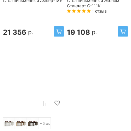
Стол письменный Амбер-18Я
Стол письменный Эконом
Стандарт С-111К
1 отзыв
21 356
19 108
р.
р.
+ 3 шт.