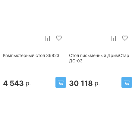
Компьютерный стол 36823
Стол письменный ДримСтар
ДС-03
4 543
30 118
р.
р.