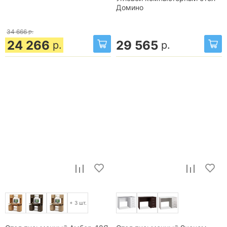
Домино
34 666
р.
24 266
29 565
р.
р.
+ 3 шт.