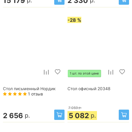
15 179
2 330
р.
р.
-28 %
1 шт. по этой цене
Стол письменный Нордик
Стол офисный 20348
1 отзыв
7 059
р.
2 656
5 082
р.
р.