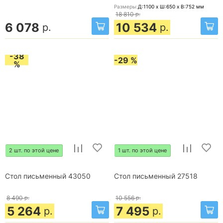
Размеры:
Д:1100 x Ш:650 x В:752
мм
18 810
р.
6 078
10 534
р.
р.
-38
-29 %
%
2 шт. по этой цене
1 шт. по этой цене
Стол письменный 43050
Стол письменный 27518
8 490
р.
10 556
р.
5 264
7 495
р.
р.