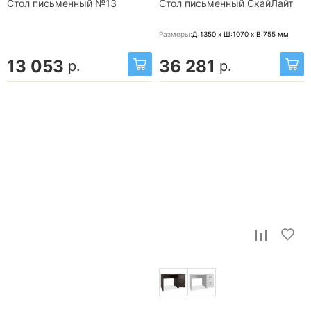
Стол письменный №13
Стол письменный СкайЛайт
Размеры:
Д:1350 x Ш:1070 x В:755
мм
13 053
36 281
р.
р.