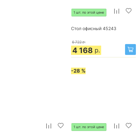
1 шт. по этой цене
Стол офисный 45243
6 722
р.
4 168
р.
-28 %
1 шт. по этой цене