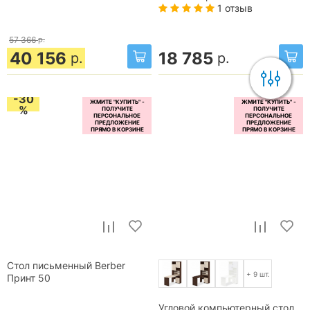
1 отзыв
57 366
р.
40 156
18 785
р.
р.
-30
%
Стол письменный Berber
+ 9 шт.
Принт 50
Угловой компьютерный стол