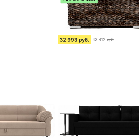
32 993
руб.
43 412
руб.