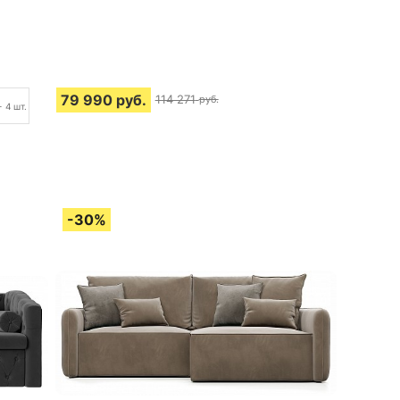
79 990
руб.
114 271
руб.
+ 4 шт.