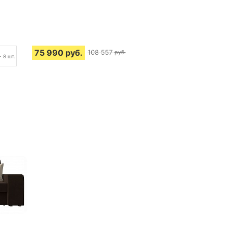
75 990
руб.
108 557
руб.
+ 8 шт.