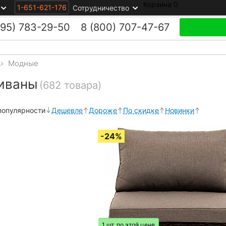
Корзина
0
1-651-621-176
Сотрудничество
495)
783-29-50
8 (800)
707-47-67
>
Модные
иваны
(682 товара)
популярности
Дешевле
Дороже
По скидке
Новинки
1 шт. по этой цене