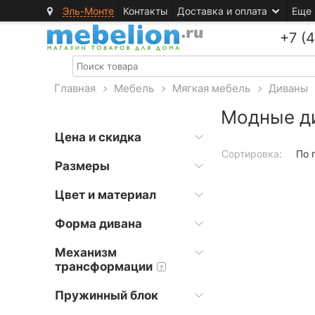
Эль-Монте
Контакты
Доставка и оплата
Еще
+7 (
Главная
>
Мебель
>
Мягкая мебель
>
Диваны
Модные д
Цена и скидка
Сортировка:
По 
Размеры
Цвет и материал
Форма дивана
Механизм
трансформации
?
Пружинный блок