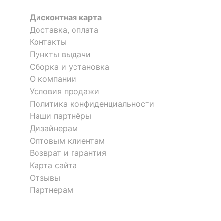
?
Тип поверхности
матовый
корпуса
Дисконтная карта
Доставка, оплата
Контакты
КОМПЛЕКТАЦИЯ
Пункты выдачи
Сборка и установка
Компоненты,
входящие в
1 подушка приспинная
О компании
комплект
Условия продажи
Политика конфиденциальности
Количество сидячих
1
Наши партнёры
мест
Дизайнерам
Оптовым клиентам
ОСОБЕННОСТИ ПРИМЕНЕНИЯ
Возврат и гарантия
Карта сайта
Рекомендуемые
Дача
Отзывы
помещения
Партнерам
Масса нетто, кг
12
Масса брутто, кг
14