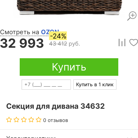
Смотреть на
OZON
-24%
32 993
43 412
руб.
Купить
Купить в 1 клик
Секция для дивана 34632
0 отзывов