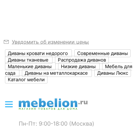
Узнать подробнее
Размер упаковки,
740x860x65
мм
?
Объем упаковки,
0.41
куб. м
Уведомить об изменении цены
ЦВЕТ И МАТЕРИАЛ
Диваны кровати недорого
Современные диваны
Диваны тканевые
Распродажа диванов
?
Цвет обивки
серый
Маленькие диваны
Низкие диваны
Мебель для
сада
Диваны на металлокаркасе
Диваны Люкс
?
Цвет корпуса
коричневый
Каталог мебели
?
Материал обивки
полиэстер
?
Материал корпуса
дюралюминий, ротанг
искусственный
Пн-Пт: 9:00-18:00 (Москва)
?
Тип поверхности
матовый
обивки