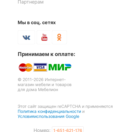
Партнерам
Комод Berber Принт 32
3 отзыва
42 341
р.
29 639
Мы в соц. сетях
р.
Тумба Berber Принт 31
Тумба Berber Принт 31
1 отзыв
34 989
р.
40 564
р.
Скрыть
24 492
28 395
р.
р.
Принимаем к оплате:
-30
-30
%
%
© 2011-2026 Интернет-
магазин мебели и товаров
для дома Мебелион
Этот сайт защищен reCAPTCHA и применяются
Политика конфиденциальности
и
Условияиспользования Google
Номер:
1-651-621-176
Тумба Berber Принт 11
Стол письменный Berber