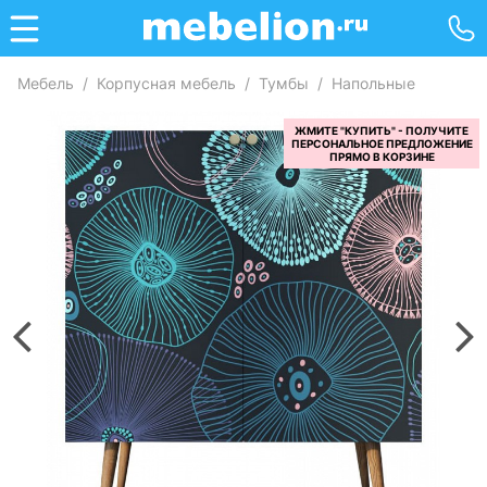
Мебель
/
Корпусная мебель
/
Тумбы
/
Напольные