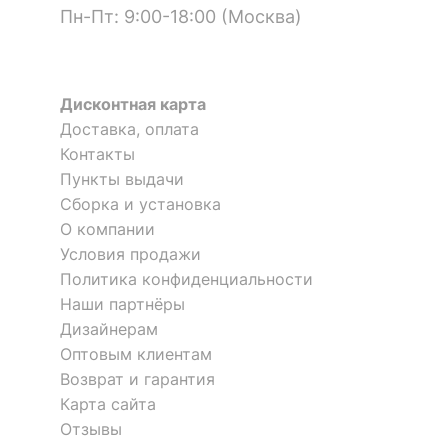
матовый
Пн-Пт: 9:00-18:00 (Москва)
корпуса
КОМПЛЕКТАЦИЯ
Дисконтная карта
Тумбочка Berber Принт 32
Тумба Berber Принт 32
Компоненты,
Доставка, оплата
входящие в
1 полка, 2 дверцы
15 356
р.
40 564
р.
Контакты
комплект
10 749
28 395
р.
р.
Стол письменный Berber
Комод Berber Принт 31
Пункты выдачи
3 отзыва
Принт 32
Сборка и установка
ОСОБЕННОСТИ ПРИМЕНЕНИЯ
29 739
р.
42 341
р.
-30
О компании
20 817
29 639
%
р.
р.
Условия продажи
Рекомендуемые
Гостиная, Кабинет,
Политика конфиденциальности
помещения
Прихожая, Спальня
-30
-30
Наши партнёры
%
%
Дизайнерам
Скрыть
Оптовым клиентам
Возврат и гарантия
Карта сайта
Отзывы