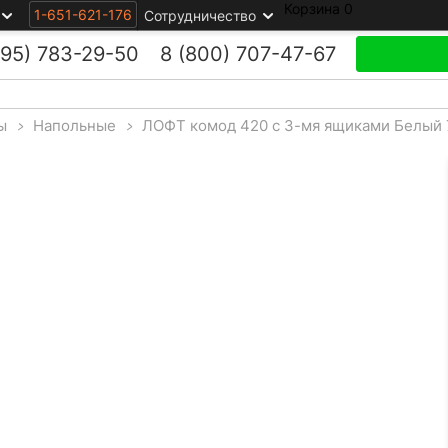
Корзина
0
1-651-621-176
Сотрудничество
495)
783-29-50
8 (800)
707-47-67
ы
>
Напольные
>
ЛОФТ комод 420 с 3-мя ящиками Белый