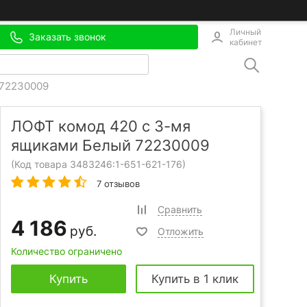
Личный
Заказать звонок
кабинет
 72230009
ЛОФТ комод 420 с 3-мя
ящиками Белый 72230009
(Код товара 3483246:
1-651-621-176
)
7 отзывов
Сравнить
4 186
руб.
Отложить
Количество ограничено
Купить
Купить в 1 клик