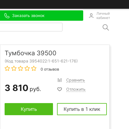
Личный
Заказать звонок
кабинет
Тумбочка 39500
(Код товара 3954022:
1-651-621-176
)
0 отзывов
Сравнить
3 810
руб.
Отложить
Купить
Купить в 1 клик