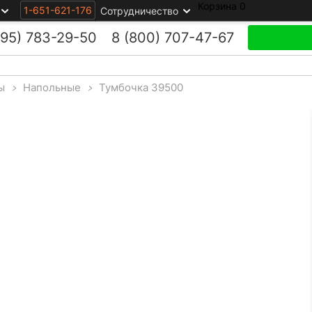
Корзина
0
1-651-621-176
Сотрудничество
495)
783-29-50
8 (800)
707-47-67
ы
>
Напольные
>
Тумбочка 39500