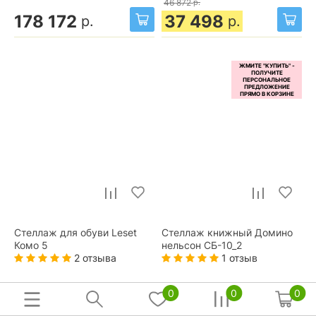
46 872
р.
178 172
37 498
р.
р.
Стеллаж для обуви Leset
Стеллаж книжный Домино
Комо 5
нельсон СБ-10_2
2 отзыва
1 отзыв
0
0
0
2 158
5 115
р.
р.