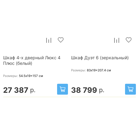
Шкаф 4-х дверный Люкс 4
Шкаф Дуэт 6 (зеркальный)
Плюс (белый)
Размеры:
83x19x207.4
см
Размеры:
54.5x19x157
см
27 387
38 799
р.
р.