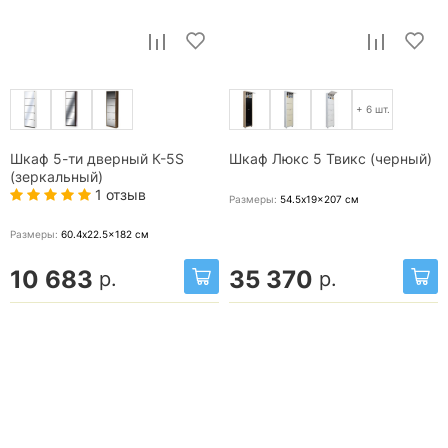
+ 6 шт.
Шкаф 5-ти дверный К-5S
Шкаф Люкс 5 Твикс (черный)
(зеркальный)
1 отзыв
Размеры:
54.5x19x207
см
Размеры:
60.4x22.5x182
см
10 683
35 370
р.
р.