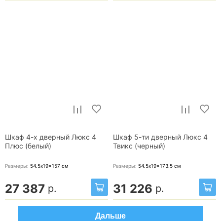
Шкаф 4-х дверный Люкс 4
Шкаф 5-ти дверный Люкс 4
Плюс (белый)
Твикс (черный)
Размеры:
54.5x19x157
см
Размеры:
54.5x19x173.5
см
27 387
31 226
р.
р.
Дальше