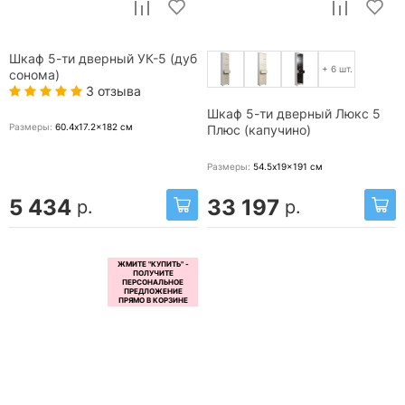
Шкаф 5-ти дверный УК-5 (дуб
+ 6 шт.
сонома)
3 отзыва
Шкаф 5-ти дверный Люкс 5
Размеры:
60.4x17.2x182
см
Плюс (капучино)
Размеры:
54.5x19x191
см
5 434
33 197
р.
р.