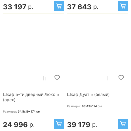
33 197
37 643
р.
р.
Шкаф 5-ти дверный Люкс 5
Шкаф Дуэт 5 (белый)
(орех)
Размеры:
83x19x174
см
Размеры:
54.5x19x174
см
24 996
39 179
р.
р.