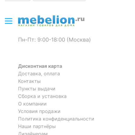
14 990
2 158
р.
р.
?
Материал корпуса
массив дерева, металл
?
Тип поверхности
матовый, металлик
корпуса
Пн-Пт: 9:00-18:00 (Москва)
КОМПЛЕКТАЦИЯ
Компоненты,
входящие в
4 полки
Дисконтная карта
комплект
Доставка, оплата
Контакты
ОСОБЕННОСТИ ПРИМЕНЕНИЯ
Пункты выдачи
Банкетка-стеллаж для обуви
Стеллаж для обуви ТО-04
Сборка и установка
Рекомендуемые
Leset Грейс
Кладовая, Прихожая
О компании
5 отзывов
помещения
Условия продажи
Политика конфиденциальности
7 999
3 805
р.
р.
Скрыть
Наши партнёры
Дизайнерам