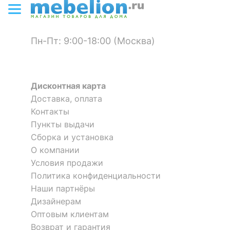
?
Цвет корпуса
венге
Цвет кромки
венге
Пн-Пт: 9:00-18:00 (Москва)
Стенка для прихожей
Тумба для обуви Мебелайн-3
?
Материал фасада
ХДФ
Мебелайн-3
Шкаф-купе Мебелайн-17
Шкаф-купе Мебелайн-8
Материал покрытия
Дисконтная карта
33 085
6 240
пленка ПВХ
р.
р.
фасада
Доставка, оплата
72 215
51 545
р.
р.
Контакты
?
Материал корпуса
ЛДСП Е1
Пункты выдачи
Сборка и установка
Материал кромки
ABS
О компании
?
Тип поверхности
Условия продажи
глянцевый
фасада
Политика конфиденциальности
Наши партнёры
?
Тип поверхности
матовый
Дизайнерам
корпуса
Оптовым клиентам
Возврат и гарантия