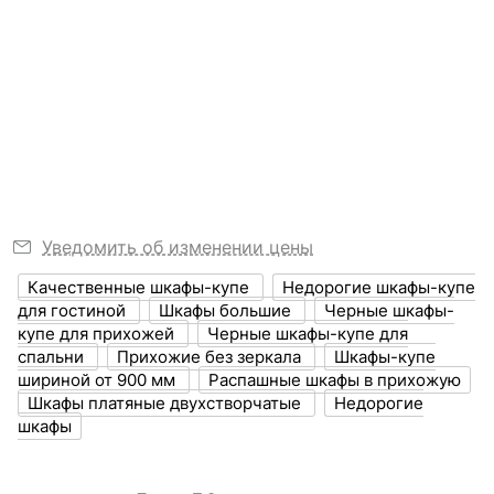
Никто ещё не оставил отзывов, станьте первым.
Можно вернуть, если
РАЗМЕРЫ
Никто ещё не оставил комментариев к РШку-
не понравится
МН-003, станьте первым.
?
Ширина, мм
1400
Узнать подробнее
?
Выступ, мм
650
?
Высота, мм
2200
Стол компьютерный
Набор для детской
Мебелайн-3
Толщина корпуса,
Мебелайн-3
16
Уведомить об изменении цены
мм
Шкаф-купе Мебелайн-2
Шкаф-купе Мебелайн-4
23 725
46 215
р.
р.
Качественные шкафы-купе
Недорогие шкафы-купе
?
Объем упаковки,
для гостиной
Шкафы большие
Черные шкафы-
0.73
куб. м
53 365
50 895
р.
р.
купе для прихожей
Черные шкафы-купе для
спальни
Прихожие без зеркала
Шкафы-купе
Масса брутто, кг
185
шириной от 900 мм
Распашные шкафы в прихожую
Шкафы платяные двухстворчатые
Недорогие
шкафы
ЦВЕТ И МАТЕРИАЛ
?
Цвет фасада
белый, черный