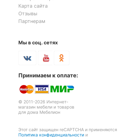
КОМПЛЕКТАЦИЯ
Карта сайта
Полка книжная Мебелайн-3
Тумба под ТВ Мебелайн-3
1 отзыв
1 отзыв
Шкаф книжный Мебелайн-14
Отзывы
Компоненты,
1 штанга для вешалок,
Партнерам
входящие в
2 дверцы,
7 215
13 000
40 625
комплект
10 полок
р.
р.
р.
Мы в соц. сетях
ОСОБЕННОСТИ ПРИМЕНЕНИЯ
Скрыть
Рекомендуемые
Гостиная, Кабинет,
помещения
Прихожая, Спальня
Принимаем к оплате:
Скрыть
© 2011-2026 Интернет-
магазин мебели и товаров
для дома Мебелион
Стенка-горка для гостиной
Мебелайн-3
Этот сайт защищен reCAPTCHA и применяются
Политика конфиденциальности
и