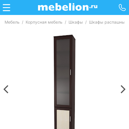
Мебель
/
Корпусная мебель
/
Шкафы
/
Шкафы распашные