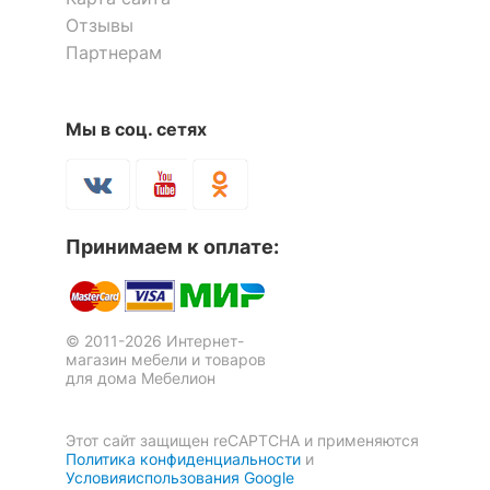
комплект
Отзывы
Шкаф книжный Мебелайн-8
Партнерам
ОСОБЕННОСТИ ПРИМЕНЕНИЯ
36 985
р.
Шкаф книжный Мебелайн-6
Шкаф-витрина Мебелеф-6
Рекомендуемые
Мы в соц. сетях
1 отзыв
Гостиная, Кабинет, Офис
помещения
Скрыть
28 340
13 520
р.
р.
Скрыть
Принимаем к оплате:
© 2011-2026 Интернет-
магазин мебели и товаров
для дома Мебелион
Этот сайт защищен reCAPTCHA и применяются
Политика конфиденциальности
и
Условияиспользования Google