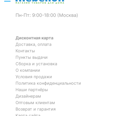
Цвет кромки
венге
Пн-Пт: 9:00-18:00 (Москва)
?
Материал фасада
ЛДСП Е1, МДФ, стекло
матовое
Шкаф книжный Мебелайн-6
Шкаф книжный Мебелайн-7
1 отзыв
Дисконтная карта
?
Материал корпуса
ЛДСП Е1
Доставка, оплата
28 340
36 985
р.
р.
Шкаф книжный Мебелайн-9
Шкаф книжный Мебелайн-50
Материал кромки
ABS
Контакты
2 отзыва
Пункты выдачи
?
Тип поверхности
матовый
Сборка и установка
10 530
11 895
фасада
р.
р.
О компании
?
Условия продажи
Тип поверхности
матовый
корпуса
Политика конфиденциальности
Наши партнёры
Дизайнерам
КОМПЛЕКТАЦИЯ
Оптовым клиентам
Компоненты,
Возврат и гарантия
входящие в
2 дверцы, 5 полок
Карта сайта