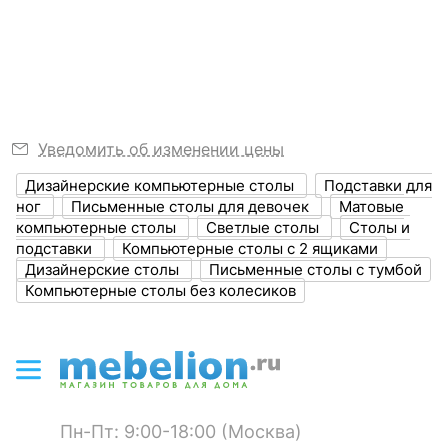
16
Узнать подробнее
мм
Толщина фасада, мм
16
?
Объем упаковки,
0, 116
куб. м
Тумбочка Морти НМ 041.11
Шкаф для белья Морти НМ
Уведомить об изменении цены
041.13
1 отзыв
ЦВЕТ И МАТЕРИАЛ
Дизайнерские компьютерные столы
Подставки для
ног
Письменные столы для девочек
Матовые
Шкаф для белья Морти НМ
Комод Морти НМ 041.15
7 399
15 199
р.
р.
Цвет столешницы
белый
компьютерные столы
Светлые столы
Столы и
041.13
1 отзыв
подставки
Компьютерные столы с 2 ящиками
?
Цвет фасада
дуб бунратти, серый
Дизайнерские столы
Письменные столы с тумбой
Компьютерные столы без колесиков
15 199
11 599
р.
р.
?
Цвет корпуса
белый
Материал
ЛДСП Е1
столешницы
?
Материал фасада
ЛДСП Е1
Пн-Пт: 9:00-18:00 (Москва)