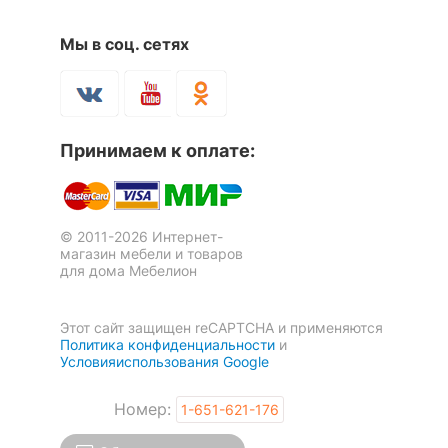
ОСОБЕННОСТИ ПРИМЕНЕНИЯ
Мы в соц. сетях
4 199
20 599
р.
р.
Стол письменный СПм-25
Стол письменный
5 отзывов
Мебелеф-16
Рекомендуемые
Детская
помещения
8 520
12 805
р.
р.
Масса брутто, кг
37, 9
Принимаем к оплате:
Скрыть
© 2011-2026 Интернет-
магазин мебели и товаров
для дома Мебелион
Этот сайт защищен reCAPTCHA и применяются
Ящик для кровати Морти НМ
Политика конфиденциальности
и
Условияиспользования Google
041.21
Номер:
3 399
1-651-621-176
р.
Полка навесная Морти НМ
Стол письменный Остин-3Я
5 отзывов
041.17