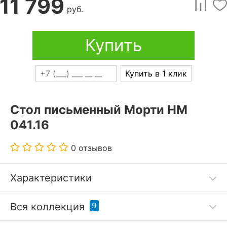
11 799
руб.
Купить
Купить в 1 клик
Стол письменный Морти НМ
041.16
0 отзывов
Характеристики
Стол письменный с двумя ящиками и открытой
Вся коллекция
9
полкой. Направляющие шариковые, полного
выдвижения. Опора регулируемая. Сборка