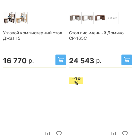
+ 8 шт.
Угловой компьютерный стол
Стол письменный Домино
Джаз 15
СР-165С
16 770
24 543
р.
р.
-46
%