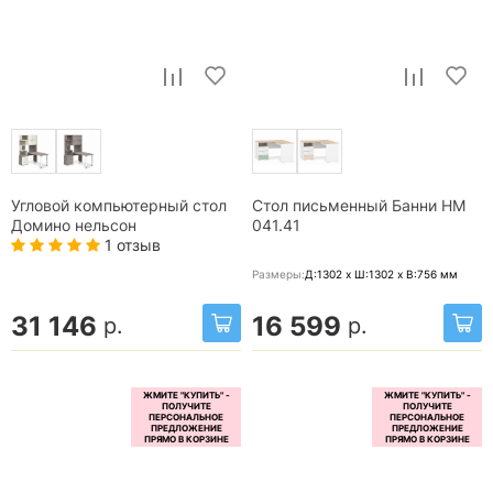
Угловой компьютерный стол
Стол письменный Банни НМ
Домино нельсон
041.41
1 отзыв
Размеры:
Д:1302 x Ш:1302 x В:756
мм
31 146
16 599
р.
р.