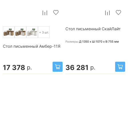
Стол письменный СкайЛайт
+ 3 шт.
Размеры:
Д:1350 x Ш:1070 x В:755
мм
Стол письменный Амбер-11Я
17 378
36 281
р.
р.