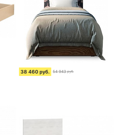
38 460
руб.
54 943
руб.