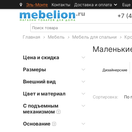
Эль-Монте
Контакты
Доставка и оплата
Еще
+7 (
Главная
>
Мебель
>
Мебель для спальни
>
Кро
Маленьки
Цена и скидка
Размеры
Дизайнерские
Внешний вид
Цвет и материал
Сортировка:
По 
С подъемным
механизмом
?
Основание
?