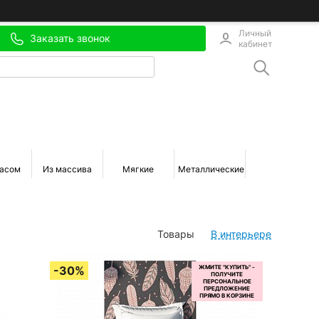
Личный
Заказать звонок
кабинет
расом
Из массива
Мягкие
Металлические
Деревянные
Товары
В интерьере