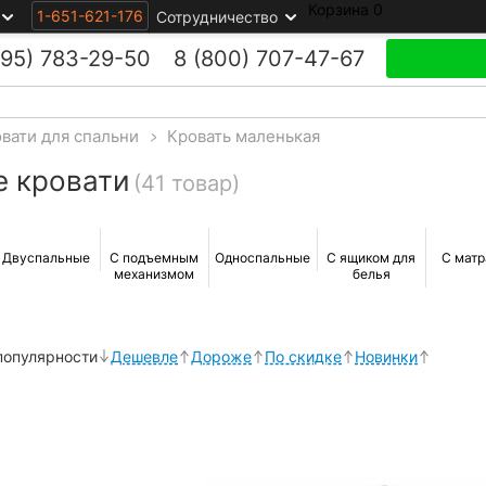
Корзина
0
1-651-621-176
Сотрудничество
495)
783-29-50
8 (800)
707-47-67
вати для спальни
>
Кровать маленькая
е кровати
(41 товар)
Двуспальные
С подъемным
Односпальные
С ящиком для
С мат
механизмом
белья
популярности
Дешевле
Дороже
По скидке
Новинки