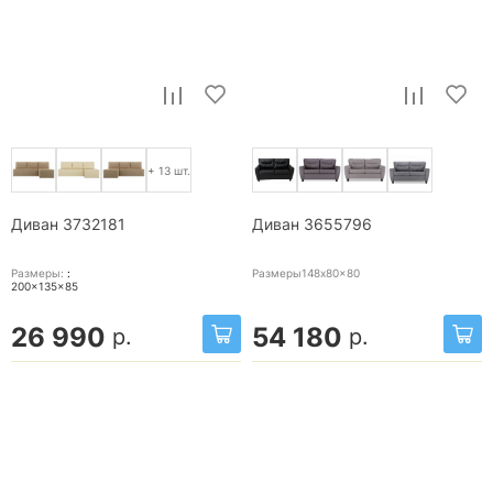
+ 13 шт.
Диван 3732181
Диван 3655796
Размеры:
:
Размеры148x80x80
200x135x85
26 990
54 180
р.
р.