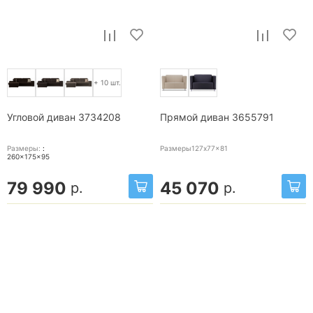
+ 10 шт.
Угловой диван 3734208
Прямой диван 3655791
Размеры:
:
Размеры127x77x81
260x175x95
79 990
45 070
р.
р.