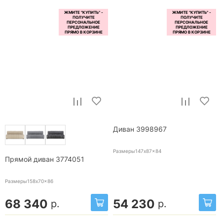
Диван 3998967
Размеры147x87x84
Прямой диван 3774051
Размеры158x70x86
68 340
54 230
р.
р.