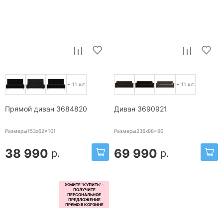
+ 11 шт.
+ 11 шт.
Прямой диван 3684820
Диван 3690921
Размеры153x62x101
Размеры236x88x90
38 990
69 990
р.
р.