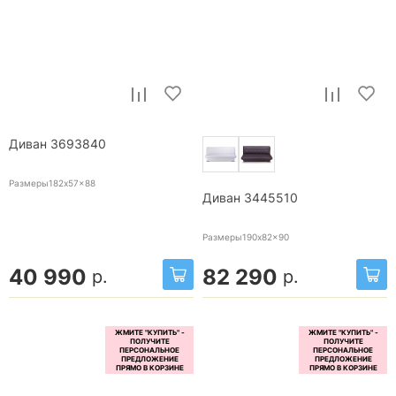
Диван 3693840
Размеры182x57x88
Диван 3445510
Размеры190x82x90
40 990
82 290
р.
р.