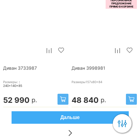
Диван 3733987
Диван 3998981
Размеры:
:
Размеры157x80x84
240x140x85
52 990
48 840
р.
р.
Дальше