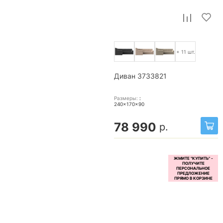
+ 11 шт.
Диван 3733821
Размеры:
:
240x170x90
78 990
р.