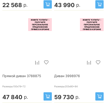
22 568
43 990
р.
р.
Прямой диван 3788875
Диван 3998976
Размеры150x78x72
Размеры203x80x84
47 840
59 730
р.
р.