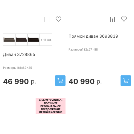
Прямой диван 3693839
+ 11 шт.
Размеры182x57x88
Диван 3728865
Размеры181x62x85
46 990
40 990
р.
р.