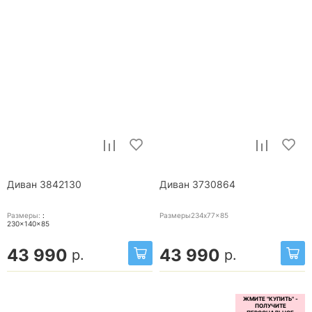
Диван 3842130
Диван 3730864
Размеры:
:
Размеры234x77x85
230x140x85
43 990
43 990
р.
р.