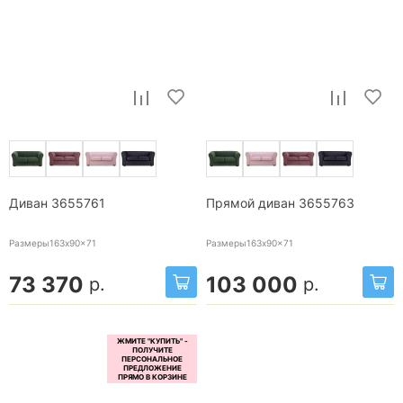
Диван 3655761
Прямой диван 3655763
Размеры163x90x71
Размеры163x90x71
73 370
103 000
р.
р.