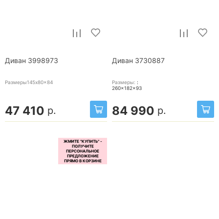
Диван 3998973
Диван 3730887
Размеры145x80x84
Размеры:
:
260x182x93
47 410
84 990
р.
р.