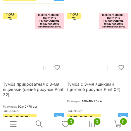
-30
-30
%
%
Тумба прикроватная с 3-мя
Тумба с 3-мя ящиками
ящиками (синий рисунок Print
(цветной рисунок Print 04)
32)
Размеры:
180x40x70
см
Размеры:
90x40x70
см
40 564
р.
64 706
р.
28 395
45 294
р.
р.
0
0
0