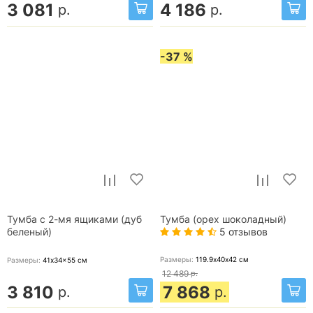
3 081
4 186
р.
р.
-37 %
Тумба с 2-мя ящиками (дуб
Тумба (орех шоколадный)
5 отзывов
беленый)
Размеры:
119.9х40х42
см
Размеры:
41x34x55
см
12 489
р.
3 810
7 868
р.
р.