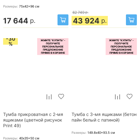
Размеры:
75x42x96
см
62 749
р.
17 644
43 924
р.
р.
-30
%
Тумба прикроватная с 2-мя
Тумба с 3-мя ящиками (бетон
ящиками (цветной рисунок
пайн белый с патиной)
Print 49)
Размеры:
149.8x40x93.5
см
Размеры:
40x35x50
см