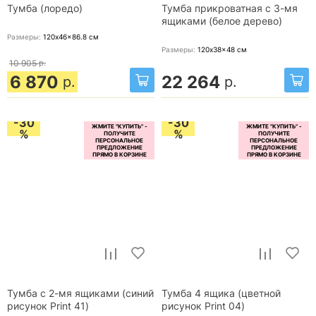
Тумба (лоредо)
Тумба прикроватная с 3-мя
ящиками (белое дерево)
Размеры:
120x46x86.8
см
Размеры:
120x38x48
см
10 905
р.
6 870
22 264
р.
р.
-30
-30
%
%
Тумба с 2-мя ящиками (синий
Тумба 4 ящика (цветной
рисунок Print 41)
рисунок Print 04)