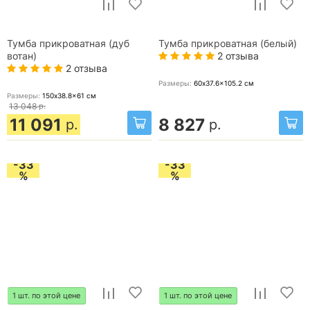
Тумба прикроватная (дуб
Тумба прикроватная (белый)
2 отзыва
вотан)
2 отзыва
Размеры:
60x37.6x105.2
см
Размеры:
150x38.8x61
см
13 048
р.
11 091
8 827
р.
р.
-33
-33
%
%
1 шт. по этой цене
1 шт. по этой цене