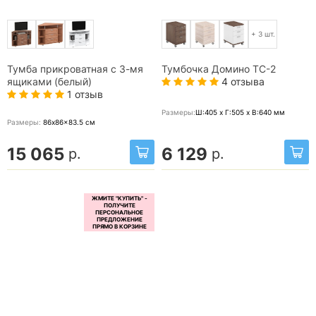
+ 3 шт.
Тумба прикроватная с 3-мя
Тумбочка Домино ТС-2
4 отзыва
ящиками (белый)
1 отзыв
Размеры:
Ш:405 x Г:505 x В:640
мм
Размеры:
86x86x83.5
см
15 065
6 129
р.
р.