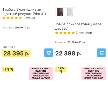
Тумба с 3-мя ящиками
(цветной рисунок Print 31)
1 отзыв
Тумба прикроватная (белое
Размеры:
90x40x70
см
дерево)
7 отзывов
Размеры:
60x36.6x80
см
40 564
р.
28 395
22 398
р.
р.
-30
-14 %
%