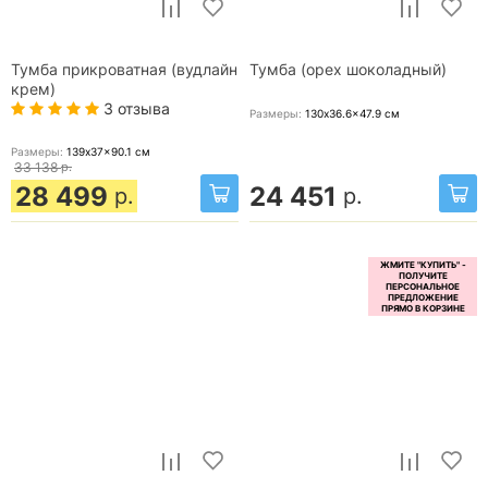
Тумба прикроватная (вудлайн
Тумба (орех шоколадный)
крем)
3 отзыва
Размеры:
130x36.6x47.9
см
Размеры:
139x37x90.1
см
33 138
р.
28 499
24 451
р.
р.