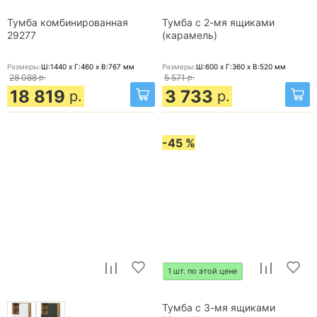
Тумба комбинированная
Тумба с 2-мя ящиками
29277
(карамель)
Размеры:
Ш:1440 x Г:460 x В:767
мм
Размеры:
Ш:600 x Г:360 x В:520
мм
28 088
р.
5 571
р.
18 819
3 733
р.
р.
-45 %
1 шт. по этой цене
Тумба с 3-мя ящиками