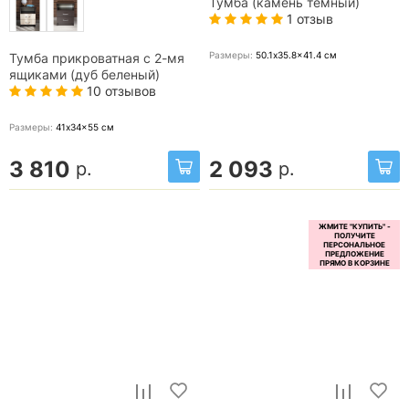
Тумба (камень темный)
1 отзыв
Размеры:
50.1x35.8x41.4
см
Тумба прикроватная с 2-мя
ящиками (дуб беленый)
10 отзывов
Размеры:
41x34x55
см
3 810
2 093
р.
р.