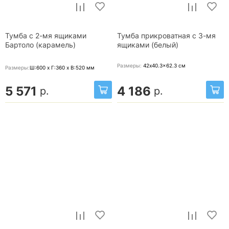
Тумба с 2-мя ящиками
Тумба прикроватная с 3-мя
Бартоло (карамель)
ящиками (белый)
Размеры:
42x40.3x62.3
см
Размеры:
Ш:600 x Г:360 x В:520
мм
5 571
4 186
р.
р.