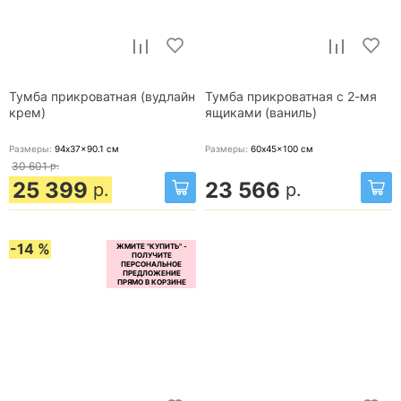
Тумба прикроватная (вудлайн
Тумба прикроватная с 2-мя
крем)
ящиками (ваниль)
Размеры:
94x37x90.1
см
Размеры:
60x45x100
см
30 601
р.
25 399
23 566
р.
р.
-14 %