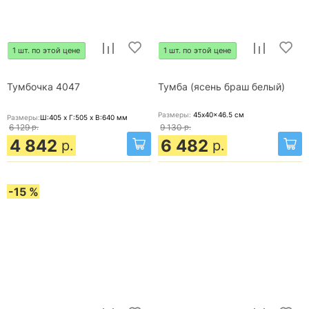
1 шт. по этой цене
1 шт. по этой цене
Тумбочка 4047
Тумба (ясень браш белый)
Размеры:
45x40x46.5
см
Размеры:
Ш:405 x Г:505 x В:640
мм
6 129
р.
9 130
р.
4 842
6 482
р.
р.
-15 %