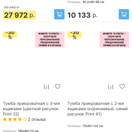
Размеры:
40.2x40x98
см
93 240
р.
27 972
10 133
р.
р.
-30
-30
%
%
Тумба прикроватная с 3-мя
Тумба прикроватная с 2-мя
ящиками (цветной рисунок
ящиками (коричневый, синий
Print 22)
рисунок Print 41)
2 отзыва
Размеры:
70x45x120
см
Размеры:
180x40x70
см