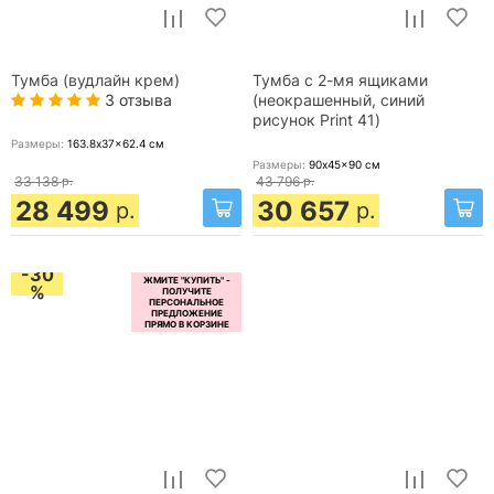
Тумба (вудлайн крем)
Тумба с 2-мя ящиками
3 отзыва
(неокрашенный, синий
рисунок Print 41)
Размеры:
163.8x37x62.4
см
Размеры:
90x45x90
см
33 138
р.
43 796
р.
28 499
30 657
р.
р.
-30
%