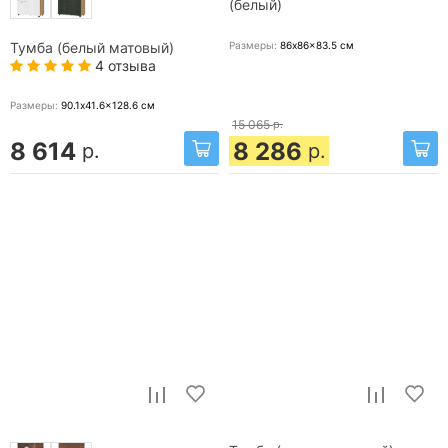
(белый)
Размеры:
86x86x83.5
см
Тумба (белый матовый)
4 отзыва
Размеры:
90.1x41.6x128.6
см
15 065
р.
8 614
8 286
р.
р.