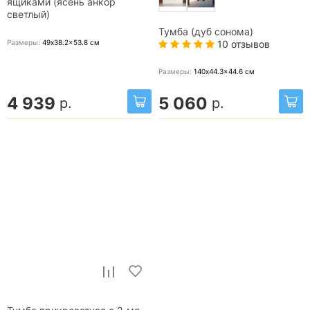
ящиками (ясень анкор
светлый)
Тумба (дуб сонома)
Размеры:
49x38.2x53.8
см
10 отзывов
Размеры:
140x44.3x44.6
см
4 939
5 060
р.
р.