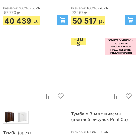
Размеры:
180x45x50
см
Размеры:
160x40x70
см
57 770
р.
72 167
р.
40 439
50 517
р.
р.
-30
%
Тумба с 3-мя ящиками
(цветной рисунок Print 05)
Размеры:
150x45x90
см
Тумба (орех)