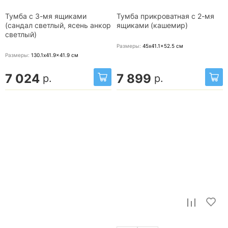
Тумба с 3-мя ящиками
Тумба прикроватная с 2-мя
(сандал светлый, ясень анкор
ящиками (кашемир)
светлый)
Размеры:
45x41.1x52.5
см
Размеры:
130.1x41.9x41.9
см
7 024
7 899
р.
р.