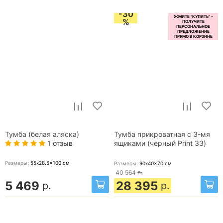
-30
%
Тумба (белая аляска)
Тумба прикроватная с 3-мя
1 отзыв
ящиками (черный Print 33)
Размеры:
55x28.5x100
см
Размеры:
90x40x70
см
40 564
р.
5 469
28 395
р.
р.