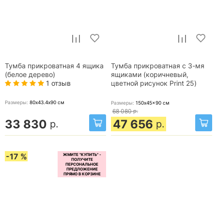
Тумба прикроватная 4 ящика
Тумба прикроватная с 3-мя
(белое дерево)
ящиками (коричневый,
1 отзыв
цветной рисунок Print 25)
Размеры:
80х43.4х90
см
Размеры:
150x45x90
см
68 080
р.
33 830
47 656
р.
р.
-17 %