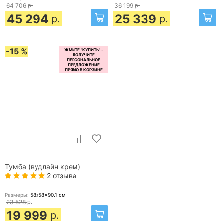
64 706
р.
36 199
р.
45 294
25 339
р.
р.
-15 %
Тумба (вудлайн крем)
2 отзыва
Размеры:
58x58x90.1
см
23 528
р.
19 999
р.