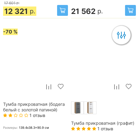
17 601
р.
12 321
21 562
р.
р.
-70 %
Тумба прикроватная (бодега
белый с золотой патиной)
1 отзыв
Тумба прикроватная (графит)
Размеры:
139.4x38.3x90.9
см
1 отзыв