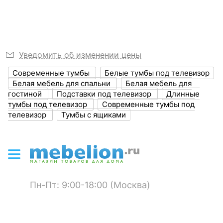
мм
Толщина фасада, мм
16
Размер упаковки,
450x100x1410
Уведомить об изменении цены
мм
Современные тумбы
Белые тумбы под телевизор
?
Объем упаковки,
0.06
Белая мебель для спальни
Белая мебель для
куб. м
гостиной
Подставки под телевизор
Длинные
тумбы под телевизор
Современные тумбы под
Масса брутто, кг
35.8
телевизор
Тумбы с ящиками
ЦВЕТ И МАТЕРИАЛ
?
Цвет фасада
белый
?
Цвет корпуса
белый
Пн-Пт: 9:00-18:00 (Москва)
?
Материал фасада
ЛДСП Е1
?