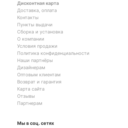
Материал корпуса
ЛДСП Е1
Дисконтная карта
Доставка, оплата
?
Тип поверхности
матовый
Контакты
фасада
Пункты выдачи
?
Тип поверхности
Сборка и установка
матовый
корпуса
О компании
Условия продажи
КОМПЛЕКТАЦИЯ
Политика конфиденциальности
Наши партнёры
Компоненты,
Дизайнерам
1 полка, 1 ящик, 2
входящие в
дверцы
Оптовым клиентам
комплект
Возврат и гарантия
Карта сайта
Количество ящиков
1
Отзывы
Партнерам
Скрыть
Мы в соц. сетях