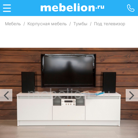
Мебель
/
Корпусная мебель
/
Тумбы
/
Под телевизор