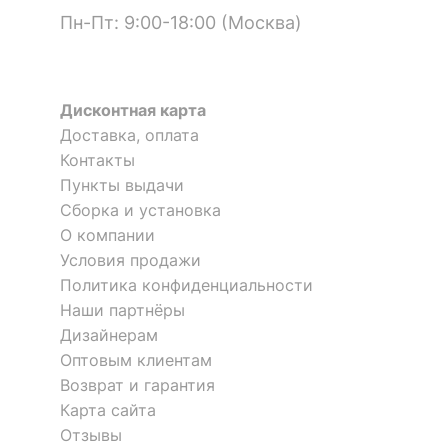
?
Тип поверхности
матовый
Пн-Пт: 9:00-18:00 (Москва)
фасада
19.08.2021 13:48:16
Наталья
?
Тип поверхности
матовый
корпуса
Дисконтная карта
Я рекомендую данный товар
Доставка, оплата
КОМПЛЕКТАЦИЯ
Контакты
Пункты выдачи
Компоненты,
Сборка и установка
входящие в
1 ящик
Тумбочка КТ-09.1
Подставка Ассоль АС-39
О компании
комплект
10 отзывов
Условия продажи
Количество ящиков
1
Политика конфиденциальности
3 810
14 752
р.
р.
Наши партнёры
Оставить коментарий
ОСОБЕННОСТИ ПРИМЕНЕНИЯ
Дизайнерам
Оптовым клиентам
0
0
-37 %
Рекомендуемые
Гостиная, Прихожая,
Возврат и гарантия
помещения
Спальня
Карта сайта
12.07.2021 17:13:58
Отзывы