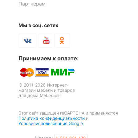
Татьяна
Скрыть
Партнерам
Я рекомендую данный товар
Мы в соц. сетях
Подставка Берже 14
Тумба под ТВ Шерлок 3
1 отзыв
5 отзывов
Принимаем к оплате:
12 489
р.
22 140
7 868
р.
р.
Оставить коментарий
© 2011-2026 Интернет-
магазин мебели и товаров
0
0
для дома Мебелион
22.05.2021 00:53:06
Этот сайт защищен reCAPTCHA и применяются
Политика конфиденциальности
и
Лариса
Условияиспользования Google
Номер: