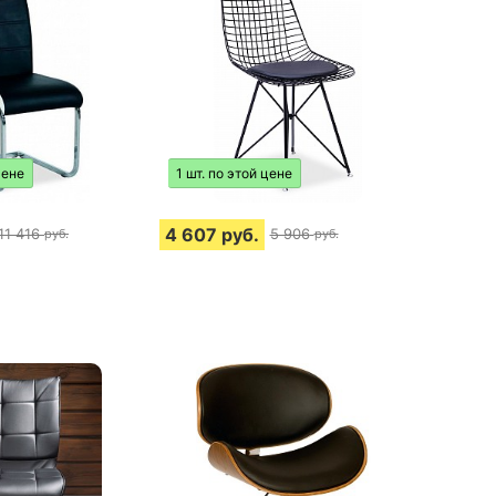
цене
1 шт. по этой цене
4 607
руб.
11 416
5 906
руб.
руб.