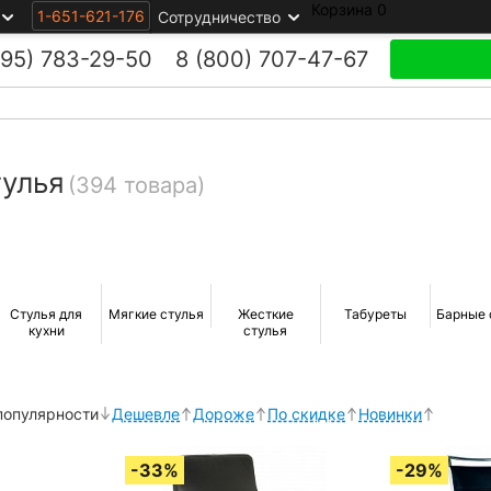
Корзина
0
1-651-621-176
Сотрудничество
495)
783-29-50
8 (800)
707-47-67
улья
(394 товара)
Стулья для
Мягкие стулья
Жесткие
Табуреты
Барные 
кухни
стулья
популярности
Дешевле
Дороже
По скидке
Новинки