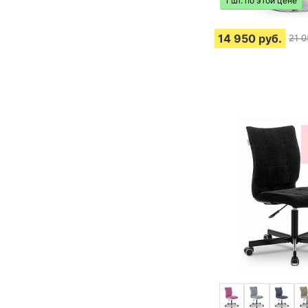
1 шт. по этой цене
14 950
руб.
21 0