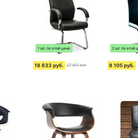
1 шт. по этой цене
2 шт. по этой 
18 633
руб.
8 105
руб.
27 811
руб.