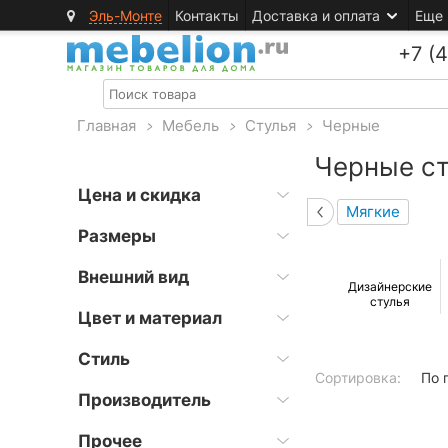
Эль-Монте
Контакты
Доставка и оплата
Еще
+7 (
Главная
>
Мебель
>
Стулья
>
Черные
Черные ст
Цена и скидка
Мягкие
Размеры
Внешний вид
Дизайнерские
стулья
Цвет и материал
Стиль
Сортировка:
По 
Производитель
Прочее