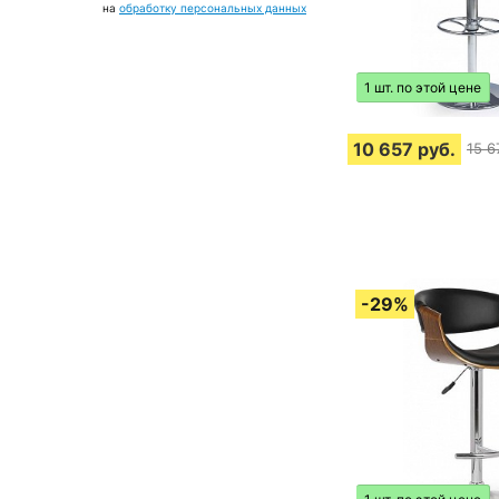
на
обработку персональных данных
1 шт. по этой цене
10 657
руб.
15 6