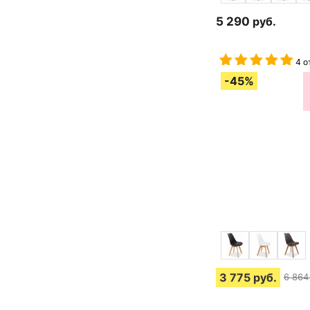
5 290
руб.
4 о
3 775
руб.
6 864