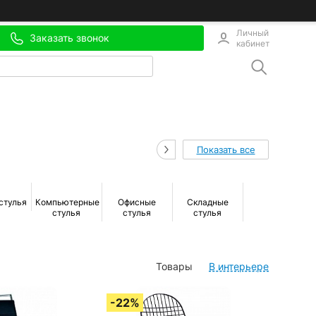
Личный
Заказать звонок
кабинет
Показать все
стулья
Компьютерные
Офисные
Складные
Детские
стулья
стулья
стулья
стулья
Товары
В интерьере