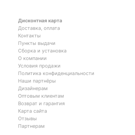
?
Тип поверхности
матовый
обивки
Дисконтная карта
?
Тип поверхности
Доставка, оплата
матовый
корпуса
Контакты
Стул Бюрократ CH-993-low-v
Стул Chairman Nexx
Пункты выдачи
1 отзыв
КОМПЛЕКТАЦИЯ
Сборка и установка
О компании
19 090
9 290
р.
р.
Компоненты,
Условия продажи
входящие в
подлокотники
Политика конфиденциальности
комплект
Наши партнёры
Дизайнерам
ОСОБЕННОСТИ ПРИМЕНЕНИЯ
Оптовым клиентам
Возврат и гарантия
Рекомендуемые
Кабинет, Офис
Карта сайта
помещения
Отзывы
?
Максимальная
Партнерам
120
нагрузка, кг