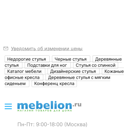
станьте первым.
?
Высота, мм
850
Узнать подробнее
Высота сиденья
475
Размер упаковки,
770x210x520
мм
Уведомить об изменении цены
?
Объем упаковки,
0.08
куб. м
Недорогие стулья
Черные стулья
Деревянные
Стул Vimta
Стул Соло
стулья
Подставки для ног
Стулья со спинкой
2 отзыва
Каталог мебели
Дизайнерские стулья
Кожаные
ЦВЕТ И МАТЕРИАЛ
офисные кресла
Деревянные стулья с мягким
15 129
8 060
р.
р.
сиденьем
Конференц кресла
?
Цвет обивки
черный
?
Цвет корпуса
орех темный
?
Материал обивки
кожа искусственная
Пн-Пт: 9:00-18:00 (Москва)
?
Материал корпуса
дерево