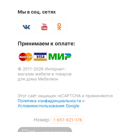
Масса брутто, кг
8.75
Мы в соц. сетях
Кресло компьютерное
Стул С-31
Менеджер КВ-06-110000-
0470
Скрыть
2 отзыва
Принимаем к оплате:
13 650
5 612
р.
р.
-21 %
© 2011-2026 Интернет-
магазин мебели и товаров
для дома Мебелион
Этот сайт защищен reCAPTCHA и применяются
Политика конфиденциальности
и
Условияиспользования Google
Номер:
1-651-621-176
Стул SHT-S76-1
Стул Masters