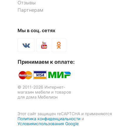
Отзывы
ОСОБЕННОСТИ ПРИМЕНЕНИЯ
Партнерам
Рекомендуемые
Гостиная, Кабинет,
помещения
Прихожая, Спальня
Мы в соц. сетях
Шкаф для белья Бостон-19
Шкаф для белья Бостон-2
1 отзыв
Скрыть
32 462
10 520
р.
р.
Принимаем к оплате:
© 2011-2026 Интернет-
магазин мебели и товаров
для дома Мебелион
Этот сайт защищен reCAPTCHA и применяются
Политика конфиденциальности
и
Условияиспользования Google