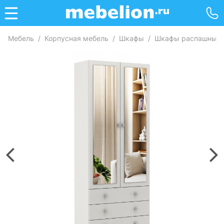
Мебель
/
Корпусная мебель
/
Шкафы
/
Шкафы распашные