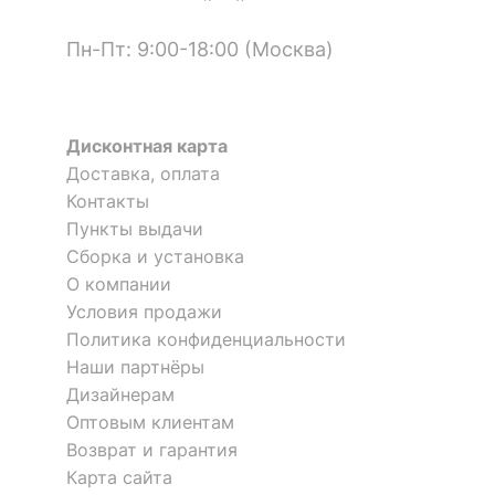
?
Цвет корпуса
белый
Пн-Пт: 9:00-18:00 (Москва)
?
Материал фасада
зеркало, ЛДСП Е1
?
Материал корпуса
ЛДСП Е1
Дисконтная карта
?
Тип поверхности
Доставка, оплата
зеркальный, матовый
фасада
Контакты
Шкаф для белья Бостон-7
Шкаф для белья Бостон-4
Пункты выдачи
1 отзыв
1 отзыв
?
Тип поверхности
матовый
Сборка и установка
корпуса
О компании
17 276
12 392
р.
р.
Условия продажи
КОМПЛЕКТАЦИЯ
Политика конфиденциальности
Наши партнёры
Компоненты,
1 полка,
входящие в
1 штанга для вешалок,
Дизайнерам
комплект
2 дверцы, 3 ящика
Оптовым клиентам
Возврат и гарантия
Количество ящиков
3
Карта сайта