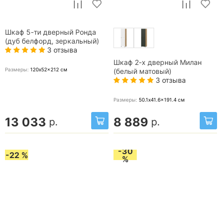
Шкаф 5-ти дверный Ронда
(дуб белфорд, зеркальный)
3 отзыва
Шкаф 2-х дверный Милан
Размеры:
120x52x212
см
(белый матовый)
3 отзыва
Размеры:
50.1x41.6x191.4
см
13 033
8 889
р.
р.
-30
-22 %
%