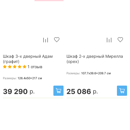
Шкаф 3-х дверный Адам
Шкаф 2-х дверный Мирелла
(графит)
(орех)
1 отзыв
Размеры:
107.7x39.6x209.7
см
Размеры:
126.4x50x217
см
39 290
25 086
р.
р.