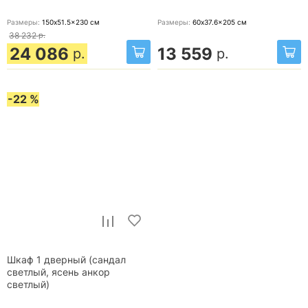
Размеры:
150x51.5x230
см
Размеры:
60x37.6x205
см
38 232
р.
24 086
13 559
р.
р.
-22 %
Шкаф 1 дверный (сандал
светлый, ясень анкор
светлый)