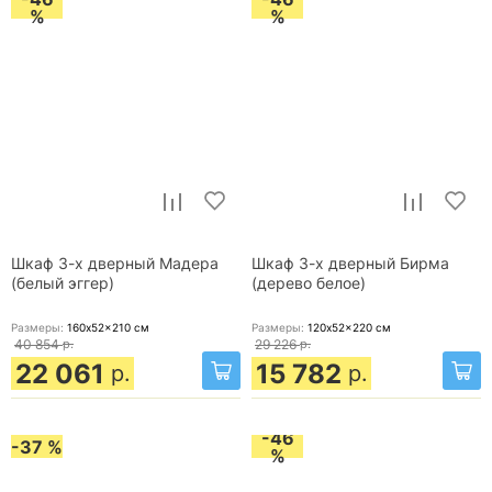
%
%
Шкаф 3-х дверный Мадера
Шкаф 3-х дверный Бирма
(белый эггер)
(дерево белое)
Размеры:
160x52x210
см
Размеры:
120x52x220
см
40 854
р.
29 226
р.
22 061
15 782
р.
р.
-46
-37 %
%