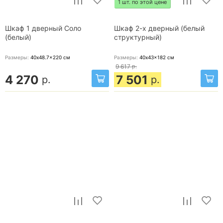
1 шт. по этой цене
Шкаф 1 дверный Соло
Шкаф 2-х дверный (белый
(белый)
структурный)
Размеры:
40x48.7x220
см
Размеры:
40x43x182
см
9 617
р.
4 270
7 501
р.
р.