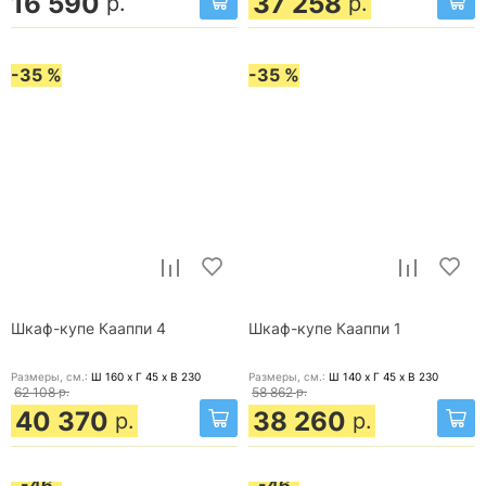
16 590
37 258
р.
р.
-35 %
-35 %
Шкаф-купе Кааппи 4
Шкаф-купе Кааппи 1
Размеры, cм.:
Ш 160 x Г 45 x В 230
Размеры, cм.:
Ш 140 x Г 45 x В 230
62 108
р.
58 862
р.
40 370
38 260
р.
р.
-46
-46