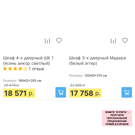
Шкаф 4-х дверный ШК 1
Шкаф 3-х дверный Мадера
(ясень анкор светлый)
(белый эггер)
1 отзыв
Размеры:
120x50x210
см
Размеры:
160x52x205
см
29 478
р.
32 885
р.
18 571
17 758
р.
р.