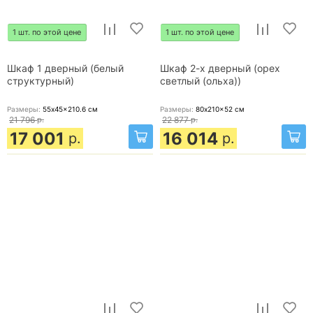
1 шт. по этой цене
1 шт. по этой цене
Шкаф 1 дверный (белый
Шкаф 2-х дверный (орех
структурный)
светлый (ольха))
Размеры:
55x45x210.6
см
Размеры:
80x210x52
см
21 796
р.
22 877
р.
17 001
16 014
р.
р.