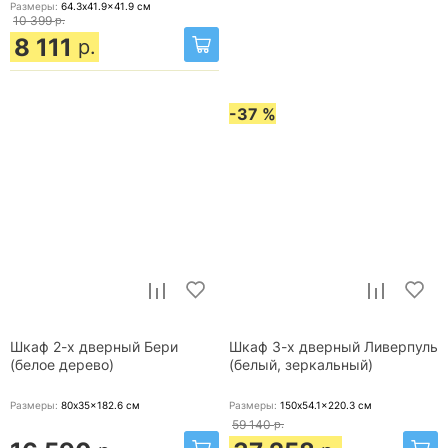
Размеры:
64.3x41.9x41.9
см
10 399
р.
8 111
р.
-37 %
Шкаф 2-х дверный Бери
Шкаф 3-х дверный Ливерпуль
(белое дерево)
(белый, зеркальный)
Размеры:
80x35x182.6
см
Размеры:
150x54.1x220.3
см
59 140
р.