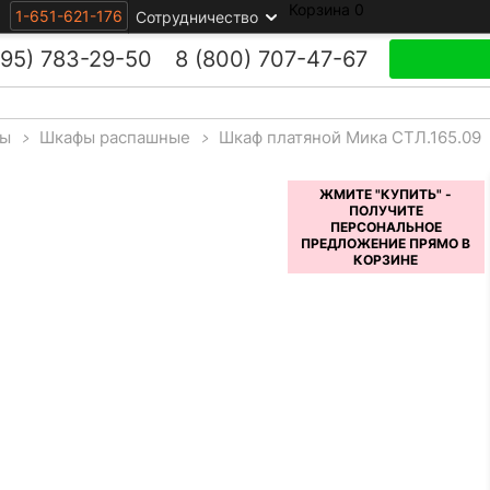
Корзина
0
1-651-621-176
Сотрудничество
495)
783-29-50
8 (800)
707-47-67
ы
>
Шкафы распашные
>
Шкаф платяной Мика СТЛ.165.09