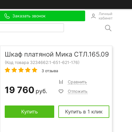
Личный
Заказать звонок
кабинет
Шкаф платяной Мика СТЛ.165.09
(Код товара 3234662:
1-651-621-176
)
3 отзыва
Сравнить
19 760
руб.
Отложить
Купить
Купить в 1 клик