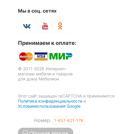
4 отзыва
7 777
р.
58 794
р.
Мы в соц. сетях
6 299
48 799
р.
р.
Тумба под ТВ Кентаки
Тумба Tiffany 2D1S
RTV1D2S
3 отзыва
-14 %
-18 %
Принимаем к оплате:
24 624
р.
30 601
р.
20 930
25 399
р.
р.
© 2011-2026 Интернет-
-37 %
-20 %
магазин мебели и товаров
для дома Мебелион
Этот сайт защищен reCAPTCHA и применяются
Политика конфиденциальности
и
Полка книжная Tiffany 1V
Полка книжная Tiffany 1D
Условияиспользования Google
14 883
р.
14 633
р.
12 799
11 999
р.
р.
Номер:
1-651-621-176
Обычная версия