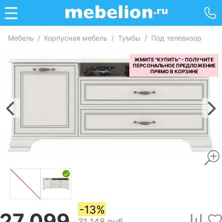
Мебель
/
Корпусная мебель
/
Тумбы
/
Под телевизор
-13%
27 099
31 148
руб.