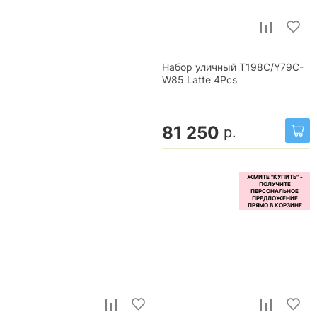
Набор уличный T198C/Y79C-
W85 Latte 4Pcs
81 250
р.