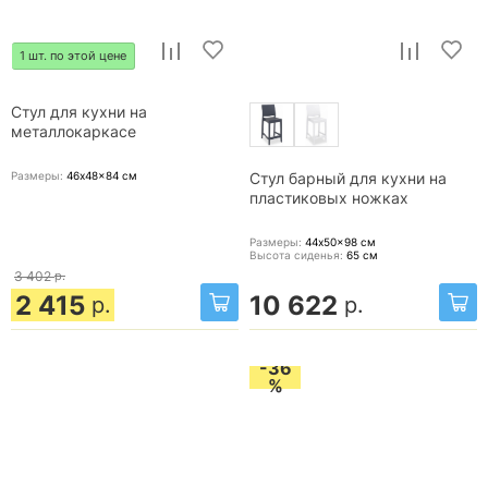
1 шт. по этой цене
Стул для кухни на
металлокаркасе
Размеры:
46x48x84
см
Стул барный для кухни на
пластиковых ножках
Размеры:
44x50x98
см
Высота сиденья:
65
см
3 402
р.
2 415
10 622
р.
р.
-36
%