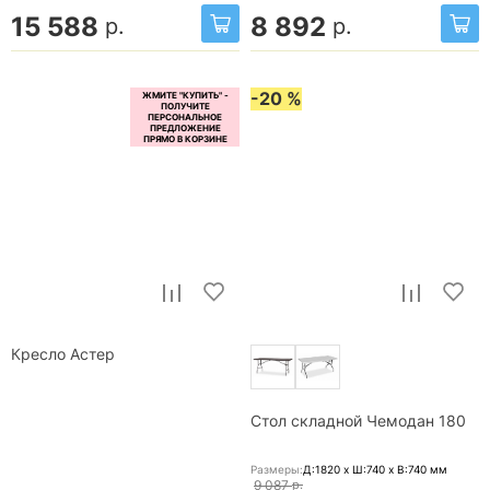
15 588
8 892
р.
р.
-20 %
Кресло Астер
Стол складной Чемодан 180
Размеры:
Д:1820 x Ш:740 x В:740
мм
9 087
р.