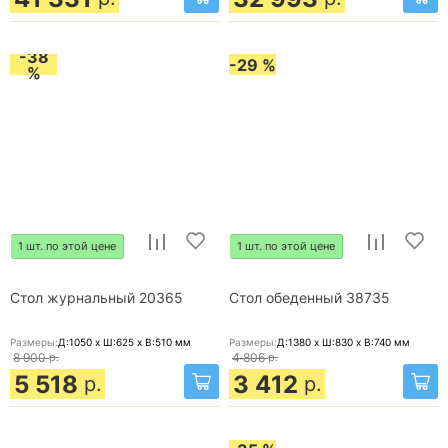
-38
-29 %
%
1 шт. по этой цене
1 шт. по этой цене
Стол журнальный 20365
Стол обеденный 38735
Размеры:
Д:1050 x Ш:625 x В:510
мм
Размеры:
Д:1380 x Ш:830 x В:740
мм
8 900
р.
4 806
р.
5 518
3 412
р.
р.