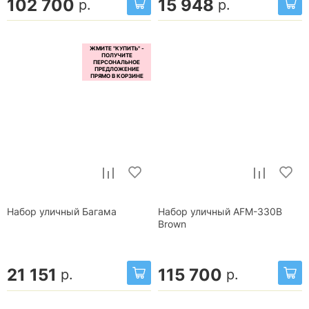
102 700
15 948
р.
р.
Набор уличный Багама
Набор уличный AFM-330B
Brown
21 151
115 700
р.
р.