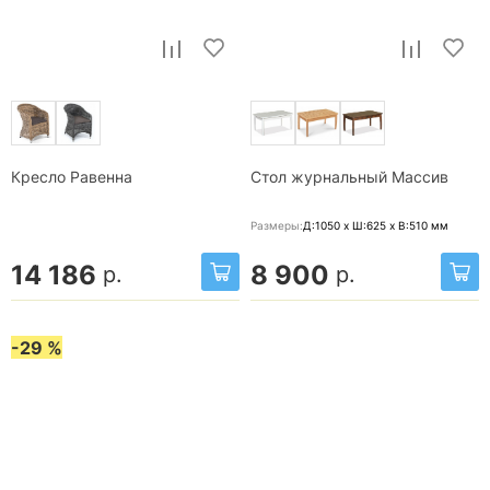
Кресло Равенна
Стол журнальный Массив
Размеры:
Д:1050 x Ш:625 x В:510
мм
14 186
8 900
р.
р.
-29 %