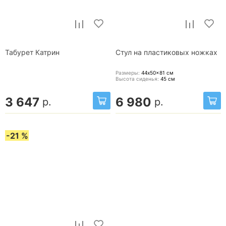
Табурет Катрин
Стул на пластиковых ножках
Размеры:
44x50x81
см
Высота сиденья:
45
см
3 647
6 980
р.
р.
-21 %