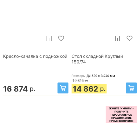
Кресло-качалка с подножкой
Стол складной Круглый
150/74
Размеры:
Д:1520 x В:740
мм
19 815
р.
16 874
14 862
р.
р.