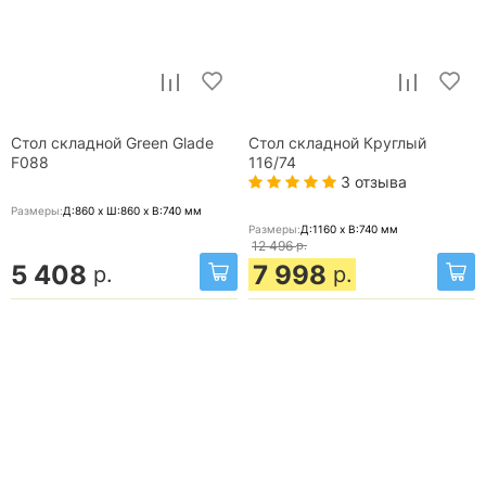
Стол складной Green Glade
Стол складной Круглый
F088
116/74
3 отзыва
Размеры:
Д:860 x Ш:860 x В:740
мм
Размеры:
Д:1160 x В:740
мм
12 496
р.
5 408
7 998
р.
р.