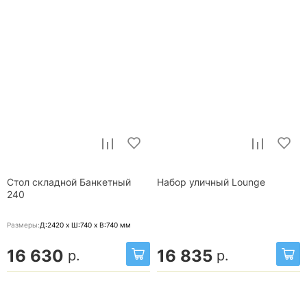
Стол складной Банкетный
Набор уличный Lounge
240
Размеры:
Д:2420 x Ш:740 x В:740
мм
16 630
16 835
р.
р.