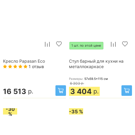
1 шт. по этой цене
Кресло Papasan Eco
Стул барный для кухни на
1 отзыв
металлокаркасе
Размеры:
57x59.5x115
см
6 303
р.
16 513
3 404
р.
р.
-30
-35 %
%