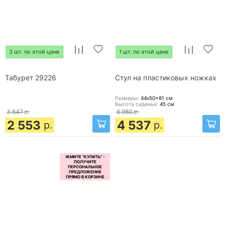
3 шт. по этой цене
1 шт. по этой цене
Табурет 29226
Стул на пластиковых ножках
Размеры:
44x50x81
см
Высота сиденья:
45
см
3 647
р.
6 980
р.
2 553
4 537
р.
р.