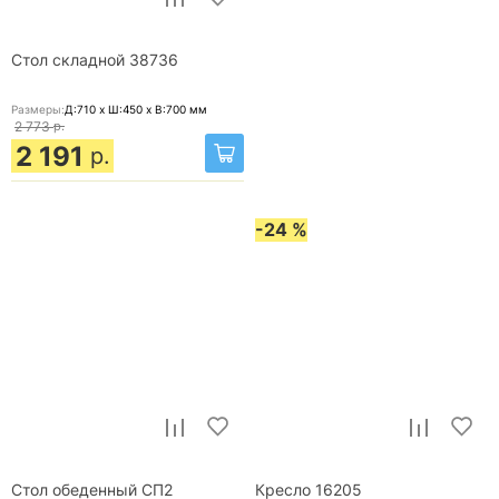
Стол складной 38736
Размеры:
Д:710 x Ш:450 x В:700
мм
2 773
р.
2 191
р.
-24 %
Стол обеденный СП2
Кресло 16205