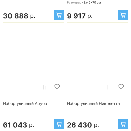
Размеры:
43x46x70
см
30 888
9 917
р.
р.
Набор уличный Аруба
Набор уличный Николетта
61 043
26 430
р.
р.