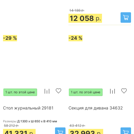
14 186
р.
12 058
р.
-29 %
-24 %
1 шт. по этой цене
1 шт. по этой цене
Стол журнальный 29181
Секция для дивана 34632
Размеры:
Д:1300 x Ш:650 x В:410
мм
58 212
р.
43 412
р.
41 331
32 993
р.
р.