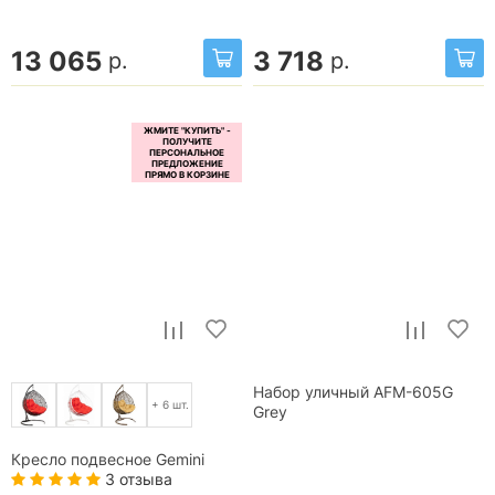
13 065
3 718
р.
р.
Набор уличный AFM-605G
+ 6 шт.
Grey
Кресло подвесное Gemini
3 отзыва