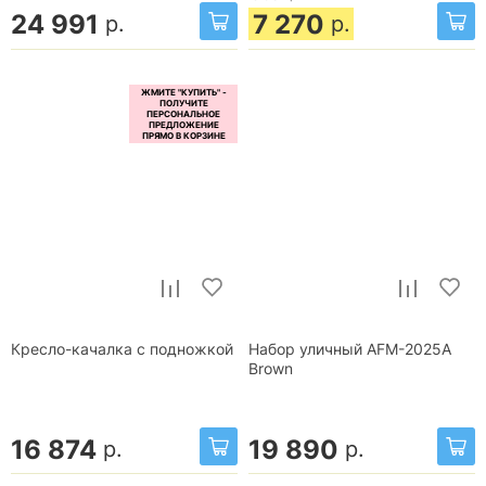
24 991
7 270
р.
р.
Кресло-качалка с подножкой
Набор уличный AFM-2025A
Brown
16 874
19 890
р.
р.