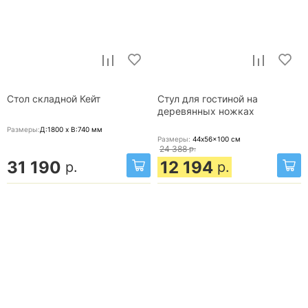
Стол складной Кейт
Стул для гостиной на
деревянных ножках
Размеры:
Д:1800 x В:740
мм
Размеры:
44x56x100
см
24 388
р.
31 190
12 194
р.
р.