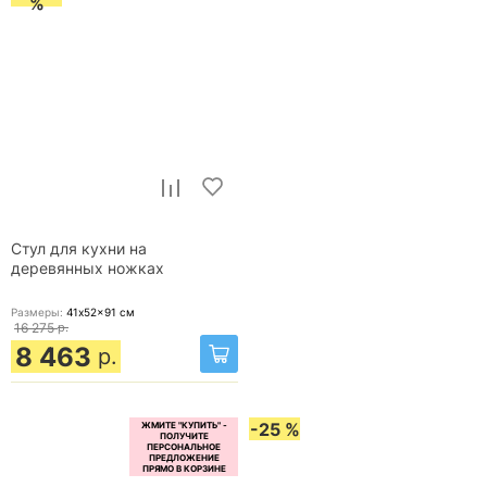
%
Стул для кухни на
деревянных ножках
Размеры:
41x52x91
см
16 275
р.
8 463
р.
-25 %