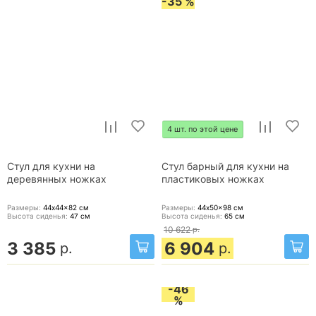
-35 %
4 шт. по этой цене
Стул для кухни на
Стул барный для кухни на
деревянных ножках
пластиковых ножках
Размеры:
44x44x82
см
Размеры:
44x50x98
см
Высота сиденья:
47
см
Высота сиденья:
65
см
10 622
р.
3 385
6 904
р.
р.
-46
%