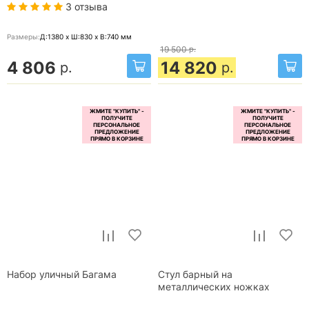
3 отзыва
Размеры:
Д:1380 x Ш:830 x В:740
мм
19 500
р.
4 806
14 820
р.
р.
Набор уличный Багама
Стул барный на
металлических ножках