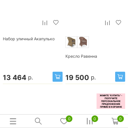
Набор уличный Акапулько
Кресло Равенна
13 464
19 500
р.
р.
0
0
0