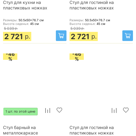
Стул для кухни на
Стул для гостиной на
пластиковых ножках
пластиковых ножках
Размеры:
50.5x50x76.7
см
Размеры:
50.5x50x76.7
см
Высота сиденья:
45
см
Высота сиденья:
45
см
5 039
р.
5 039
р.
2 721
2 721
р.
р.
-46
-46
%
%
1 шт. по этой цене
Стул барный на
Стул для гостиной на
металлокаркасе
пластиковых ножках