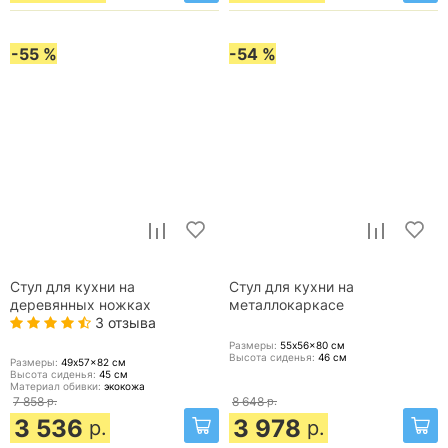
-55 %
-54 %
Стул для кухни на
Стул для кухни на
деревянных ножках
металлокаркасе
3 отзыва
Размеры:
55x56x80
см
Высота сиденья:
46
см
Размеры:
49x57x82
см
Высота сиденья:
45
см
Материал обивки:
экокожа
7 858
р.
8 648
р.
3 536
3 978
р.
р.