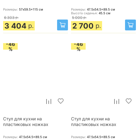
Размеры:
57x59.5x115
см
Размеры:
47.5x54.5x89.5
см
Высота сиденья:
45.5
см
6 303
р.
5 000
р.
3 404
2 700
р.
р.
-46
-46
%
%
Стул для кухни на
Стул для кухни на
пластиковых ножках
пластиковых ножках
Размеры:
47.5x54.5x89.5
см
Размеры:
47.5x54.5x89.5
см