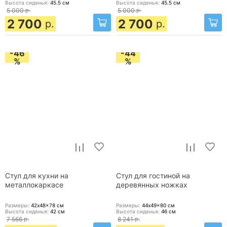
Высота сиденья:
45.5
см
Высота сиденья:
45.5
см
5 000
р.
5 000
р.
2 700
2 700
р.
р.
-46
-44
%
%
Стул для кухни на
Стул для гостиной на
металлокаркасе
деревянных ножках
Размеры:
42x48x78
см
Размеры:
44x49x80
см
Высота сиденья:
42
см
Высота сиденья:
46
см
7 566
р.
8 241
р.