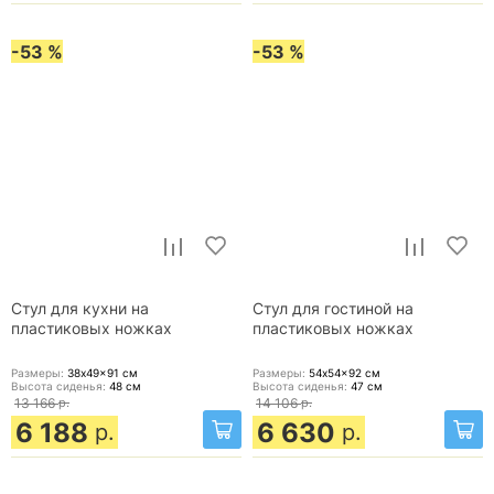
-53 %
-53 %
Стул для кухни на
Стул для гостиной на
пластиковых ножках
пластиковых ножках
Размеры:
38x49x91
см
Размеры:
54x54x92
см
Высота сиденья:
48
см
Высота сиденья:
47
см
13 166
р.
14 106
р.
6 188
6 630
р.
р.