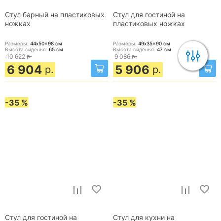
Стул барный на пластиковых
Стул для гостиной на
ножках
пластиковых ножках
Размеры:
44x50x98
см
Размеры:
49x35x90
см
Высота сиденья:
65
см
Высота сиденья:
47
см
10 622
р.
9 086
р.
6 904
5 906
р.
р.
-35 %
-35 %
Стул для гостиной на
Стул для кухни на