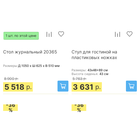
1 шт. по этой цене
Стол журнальный 20365
Стул для гостиной на
пластиковых ножках
Размеры:
Д:1050 x Ш:625 x В:510
мм
Размеры:
43x48x89
см
Высота сиденья:
43
см
8 900
р.
5 763
р.
5 518
3 631
р.
р.
-36
-36
%
%