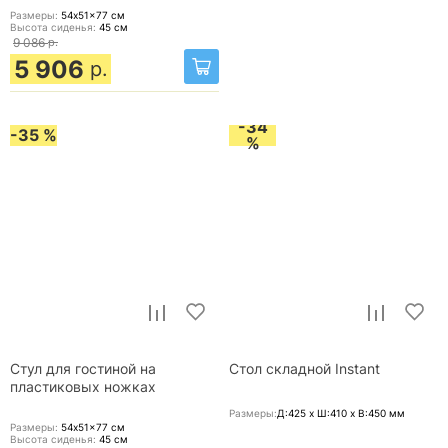
Размеры:
54x51x77
см
Высота сиденья:
45
см
9 086
р.
5 906
р.
-34
-35 %
%
Стул для гостиной на
Стол складной Instant
пластиковых ножках
Размеры:
Д:425 x Ш:410 x В:450
мм
Размеры:
54x51x77
см
Высота сиденья:
45
см