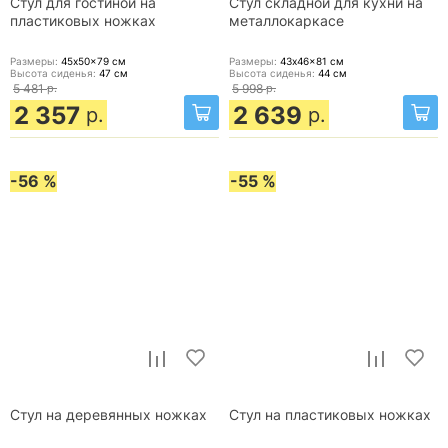
Стул для гостиной на
Стул складной для кухни на
пластиковых ножках
металлокаркасе
Размеры:
45x50x79
см
Размеры:
43x46x81
см
Высота сиденья:
47
см
Высота сиденья:
44
см
5 481
р.
5 998
р.
2 357
2 639
р.
р.
-56 %
-55 %
Стул на деревянных ножках
Стул на пластиковых ножках