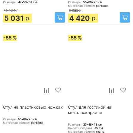
Размеры:
47x53x81
см
Размеры:
55x60x76
см
Материал обивки:
рогожка
11 434
р.
9 822
р.
5 031
4 420
р.
р.
-55 %
-55 %
Стул на пластиковых ножках
Стул для гостиной на
металлокаркасе
Размеры:
55x60x76
см
Материал обивки:
рогожка
Размеры:
35x48x78
см
Высота сиденья:
45
см
Материал обивки:
ткань