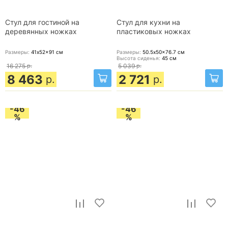
Стул для гостиной на
Стул для кухни на
деревянных ножках
пластиковых ножках
Размеры:
41x52x91
см
Размеры:
50.5x50x76.7
см
Высота сиденья:
45
см
16 275
р.
5 039
р.
8 463
2 721
р.
р.
-46
-46
%
%