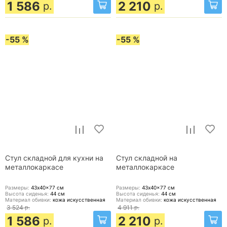
1 586
2 210
р.
р.
-55 %
-55 %
Стул складной для кухни на
Стул складной на
металлокаркасе
металлокаркасе
Размеры:
43x40x77
см
Размеры:
43x40x77
см
Высота сиденья:
44
см
Высота сиденья:
44
см
Материал обивки:
кожа искусственная
Материал обивки:
кожа искусственная
3 524
р.
4 911
р.
1 586
2 210
р.
р.