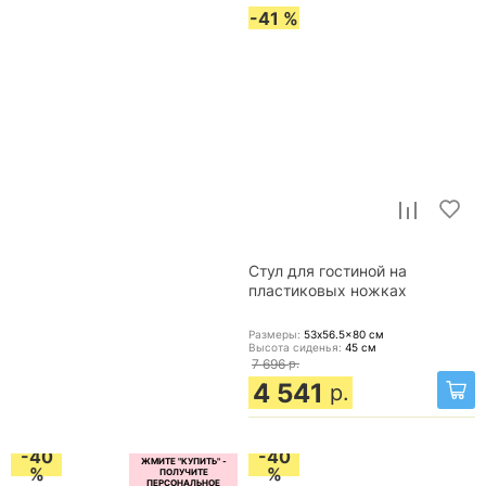
-41 %
Стул для гостиной на
пластиковых ножках
Размеры:
53x56.5x80
см
Высота сиденья:
45
см
7 696
р.
4 541
р.
-40
-40
%
%