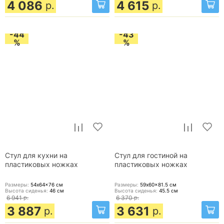
4 086
4 615
р.
р.
-44
-43
%
%
Стул для кухни на
Стул для гостиной на
пластиковых ножках
пластиковых ножках
Размеры:
54x64x76
см
Размеры:
59x60x81.5
см
Высота сиденья:
46
см
Высота сиденья:
45.5
см
6 941
р.
6 370
р.
3 887
3 631
р.
р.