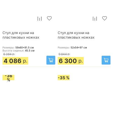
Стул для кухни на
Стул для кухни на
пластиковых ножках
пластиковых ножках
Размеры:
59x60x81.5
см
Размеры:
52x54x97
см
Высота сиденья:
45.5
см
6 384
р.
9 844
р.
4 086
6 300
р.
р.
-36
-35 %
%