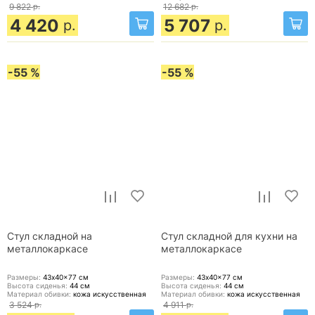
9 822
р.
12 682
р.
4 420
5 707
р.
р.
-55 %
-55 %
Стул складной на
Стул складной для кухни на
металлокаркасе
металлокаркасе
Размеры:
43x40x77
см
Размеры:
43x40x77
см
Высота сиденья:
44
см
Высота сиденья:
44
см
Материал обивки:
кожа искусственная
Материал обивки:
кожа искусственная
3 524
р.
4 911
р.