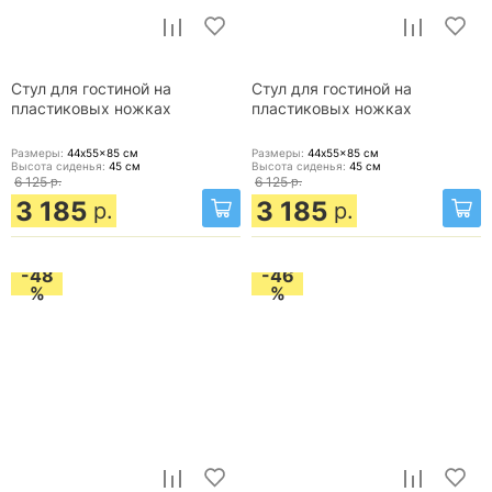
Стул для гостиной на
Стул для гостиной на
пластиковых ножках
пластиковых ножках
Размеры:
44x55x85
см
Размеры:
44x55x85
см
Высота сиденья:
45
см
Высота сиденья:
45
см
6 125
р.
6 125
р.
3 185
3 185
р.
р.
-48
-46
%
%