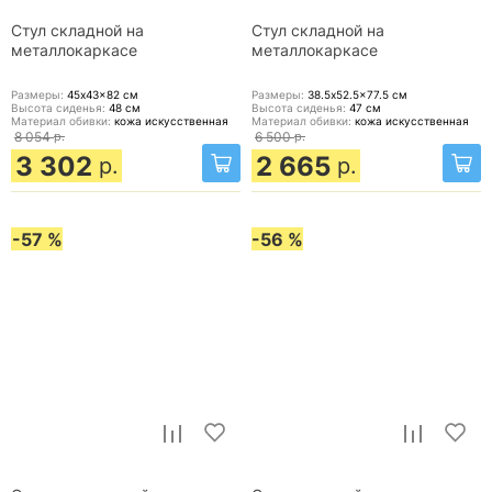
Стул складной на
Стул складной на
металлокаркасе
металлокаркасе
Размеры:
45x43x82
см
Размеры:
38.5x52.5x77.5
см
Высота сиденья:
48
см
Высота сиденья:
47
см
Материал обивки:
кожа искусственная
Материал обивки:
кожа искусственная
8 054
р.
6 500
р.
3 302
2 665
р.
р.
-57 %
-56 %