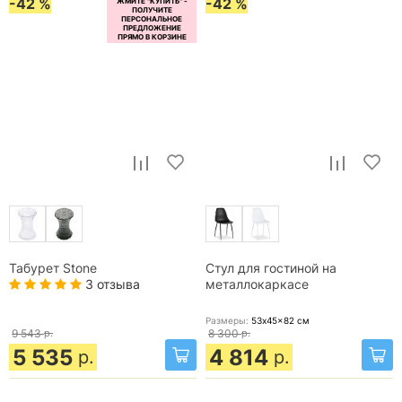
-42 %
-42 %
Табурет Stone
Стул для гостиной на
3 отзыва
металлокаркасе
Размеры:
53x45x82
см
9 543
р.
8 300
р.
5 535
4 814
р.
р.