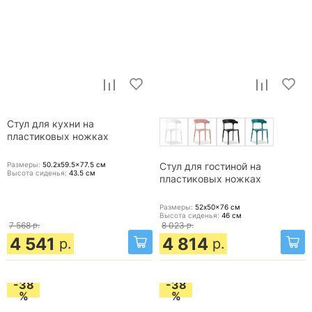
Стул для кухни на
пластиковых ножках
Размеры:
50.2x59.5x77.5
см
Стул для гостиной на
Высота сиденья:
43.5
см
пластиковых ножках
Размеры:
52x50x76
см
Высота сиденья:
46
см
7 568
р.
8 023
р.
4 541
4 814
р.
р.
-38
-38
%
%