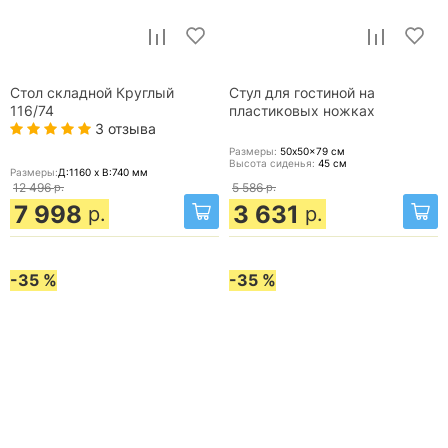
Стол складной Круглый
Стул для гостиной на
116/74
пластиковых ножках
3 отзыва
Размеры:
50x50x79
см
Высота сиденья:
45
см
Размеры:
Д:1160 x В:740
мм
12 496
р.
5 586
р.
7 998
3 631
р.
р.
-35 %
-35 %