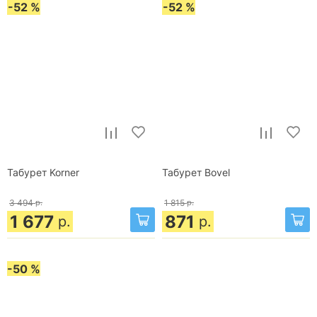
-52 %
-52 %
Табурет Korner
Табурет Bovel
3 494
р.
1 815
р.
1 677
871
р.
р.
-50 %