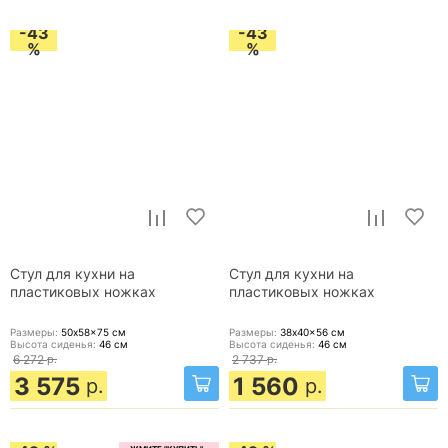
-43
-43
%
%
Стул для кухни на
Стул для кухни на
пластиковых ножках
пластиковых ножках
Размеры:
50x58x75
см
Размеры:
38x40x56
см
Высота сиденья:
46
см
Высота сиденья:
46
см
6 272
р.
2 737
р.
3 575
1 560
р.
р.