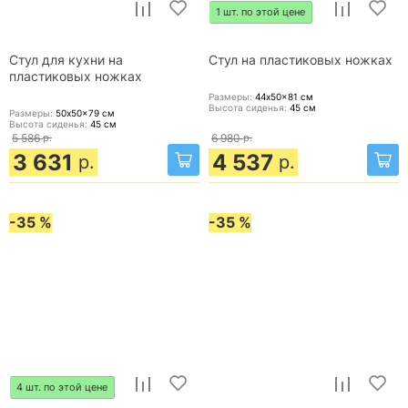
1 шт. по этой цене
Стул для кухни на
Стул на пластиковых ножках
пластиковых ножках
Размеры:
44x50x81
см
Высота сиденья:
45
см
Размеры:
50x50x79
см
Высота сиденья:
45
см
5 586
р.
6 980
р.
3 631
4 537
р.
р.
-35 %
-35 %
4 шт. по этой цене