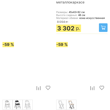
металлокаркасе
Размеры:
45x43x82
см
Высота сиденья:
48
см
Материал обивки:
кожа искусственная
8 054
р.
3 302
р.
-59 %
-59 %