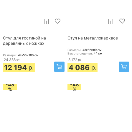
Стул для гостиной на
Стул на металлокаркасе
деревянных ножках
Размеры:
43x52x89
см
Высота сиденья:
44
см
Размеры:
44x56x100
см
24 388
р.
8 172
р.
12 194
4 086
р.
р.
-48
-48
%
%