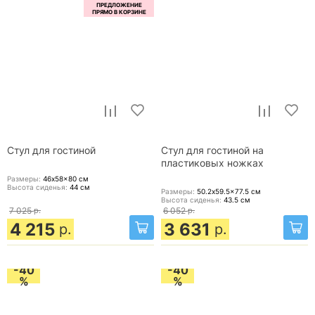
Стул для гостиной
Стул для гостиной на
пластиковых ножках
Размеры:
46x58x80
см
Высота сиденья:
44
см
Размеры:
50.2x59.5x77.5
см
Высота сиденья:
43.5
см
7 025
р.
6 052
р.
4 215
3 631
р.
р.
-40
-40
%
%