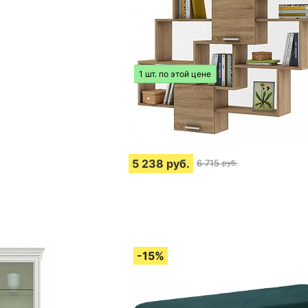
1 шт. по этой цене
5 238
руб.
6 715
руб.