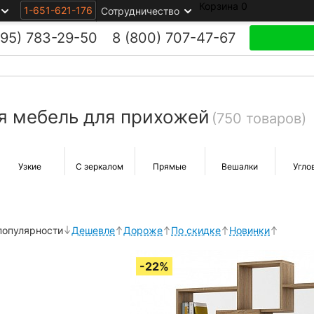
Корзина
0
1-651-621-176
Сотрудничество
495)
783-29-50
8 (800)
707-47-67
я мебель для прихожей
(750 товаров)
Узкие
С зеркалом
Прямые
Вешалки
Угло
популярности
Дешевле
Дороже
По скидке
Новинки