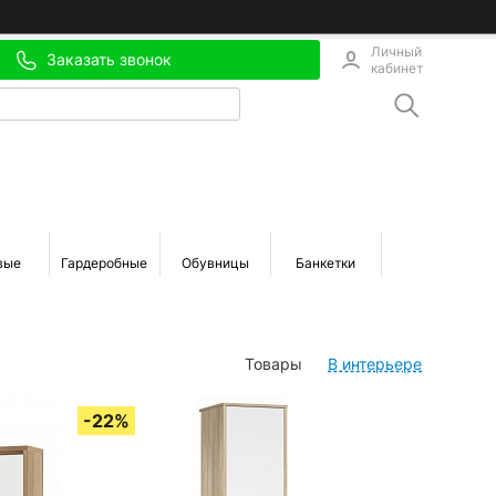
Личный
Заказать звонок
кабинет
вые
Гардеробные
Обувницы
Банкетки
Зеркала
Товары
В интерьере