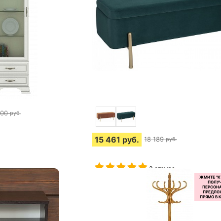
000
руб.
15 461
руб.
18 189
руб.
3 отзыва