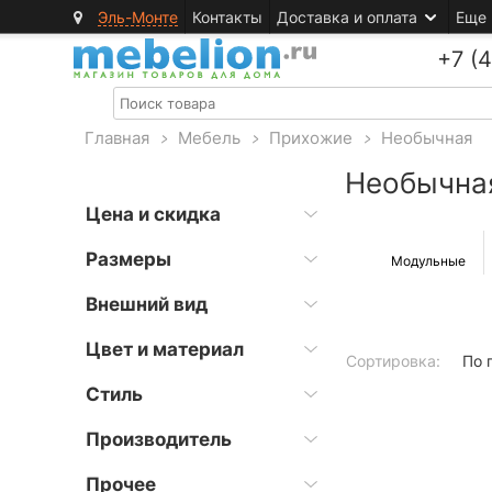
Эль-Монте
Контакты
Доставка и оплата
Еще
+7 (
Главная
>
Мебель
>
Прихожие
>
Необычная
Необычна
Цена и скидка
Размеры
Модульные
Внешний вид
Цвет и материал
Сортировка:
По 
Стиль
Производитель
Прочее