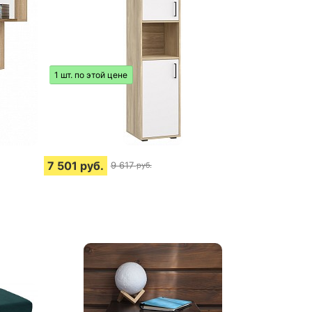
1 шт. по этой цене
7 501
руб.
9 617
руб.