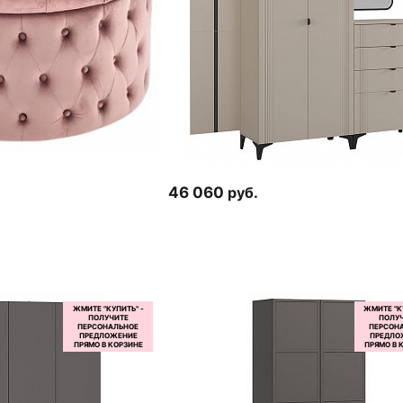
46 060
руб.