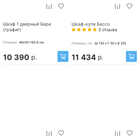
Шкаф 1 дверный Бери
Шкаф-купе Бассо
3 отзыва
(графит)
Размеры:
40x35x182.6
см
Размеры, cм.:
Ш 130 x Г 50 x В 202
10 390
11 434
р.
р.