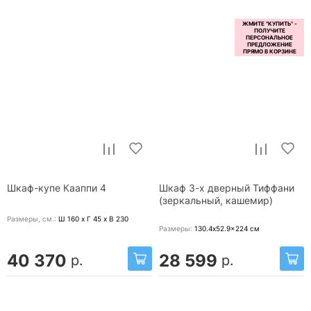
Шкаф-купе Кааппи 4
Шкаф 3-х дверный Тиффани
(зеркальный, кашемир)
Размеры, cм.:
Ш 160 x Г 45 x В 230
Размеры:
130.4x52.9x224
см
40 370
28 599
р.
р.