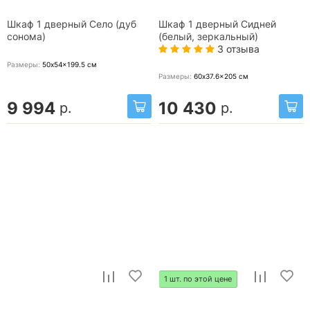
Шкаф 1 дверный Село (дуб
Шкаф 1 дверный Сидней
сонома)
(белый, зеркальный)
3 отзыва
Размеры:
50x54x199.5
см
Размеры:
60x37.6x205
см
9 994
10 430
р.
р.
1 шт. по этой цене