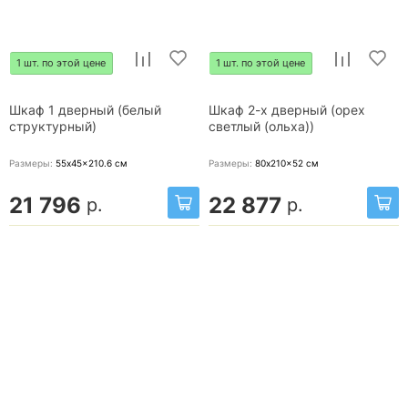
1 шт. по этой цене
1 шт. по этой цене
Шкаф 1 дверный (белый
Шкаф 2-х дверный (орех
структурный)
светлый (ольха))
Размеры:
55x45x210.6
см
Размеры:
80x210x52
см
21 796
22 877
р.
р.