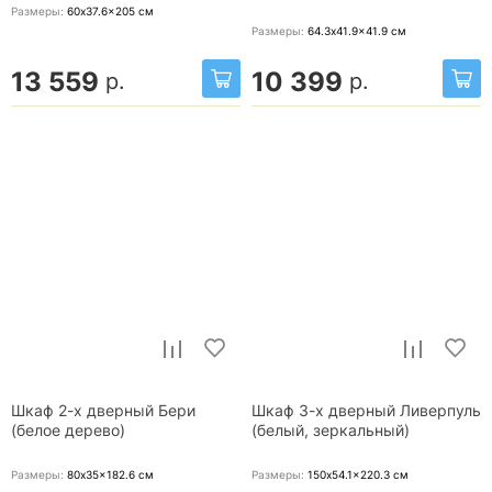
Размеры:
60x37.6x205
см
Размеры:
64.3x41.9x41.9
см
13 559
10 399
р.
р.
Шкаф 2-х дверный Бери
Шкаф 3-х дверный Ливерпуль
(белое дерево)
(белый, зеркальный)
Размеры:
80x35x182.6
см
Размеры:
150x54.1x220.3
см