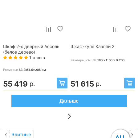
Шкаф 2-х дверный Ассоль
Шкаф-купе Кааппи 2
(белое дерево)
1 отзыв
Размеры, cм.:
Ш 180 x Г 60 x В 230
Размеры:
83.2x51.6x206
см
55 419
51 615
р.
р.
Дальше
Элитные