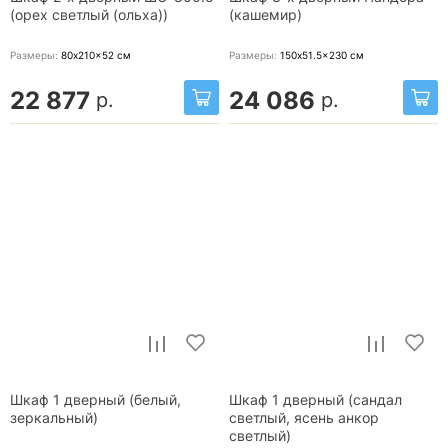
(орех светлый (ольха))
(кашемир)
Размеры:
80x210x52
см
Размеры:
150x51.5x230
см
22 877
24 086
р.
р.
Шкаф 1 дверный (белый,
Шкаф 1 дверный (сандал
зеркальный)
светлый, ясень анкор
светлый)