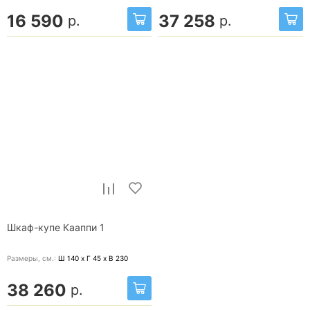
16 590
37 258
р.
р.
Шкаф-купе Кааппи 1
Размеры, cм.:
Ш 140 x Г 45 x В 230
38 260
р.