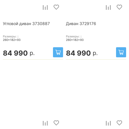
Угловой диван 3730887
Диван 3729176
Размеры:
:
Размеры:
:
260x182x93
260x182x93
84 990
84 990
р.
р.