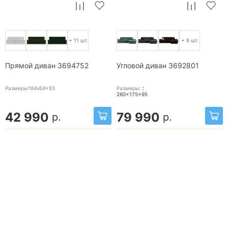
+ 11 шт.
+ 6 шт.
Прямой диван 3694752
Угловой диван 3692801
Размеры184x64x83
Размеры:
:
260x175x95
42 990
79 990
р.
р.