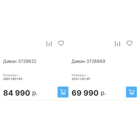
Диван 3729622
Диван 3728869
Размеры:
:
Размеры:
:
260x182x93
203x132x87
84 990
69 990
р.
р.