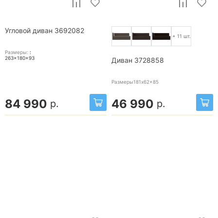
Угловой диван 3692082
+ 11 шт.
Размеры:
:
263x180x93
Диван 3728858
Размеры181x62x85
84 990
46 990
р.
р.