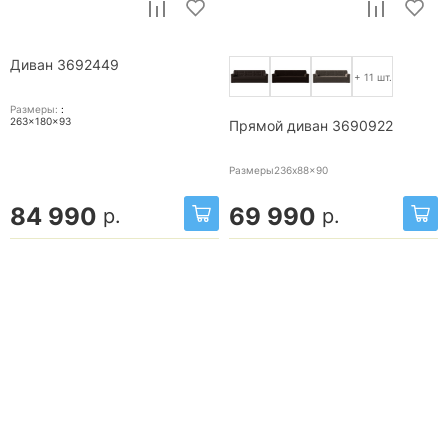
Диван 3692449
+ 11 шт.
Размеры:
:
263x180x93
Прямой диван 3690922
Размеры236x88x90
84 990
69 990
р.
р.