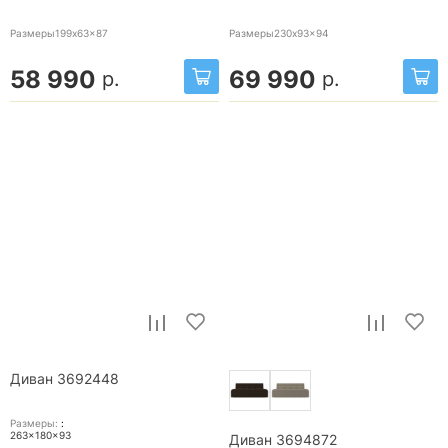
Размеры199x63x87
Размеры230x93x94
58 990
69 990
р.
р.
Диван 3692448
Размеры:
:
263x180x93
Диван 3694872