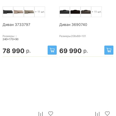
+ 11 шт.
+ 11 шт.
Диван 3733797
Диван 3690740
Размеры:
:
Размеры208x88x101
240x170x90
78 990
69 990
р.
р.