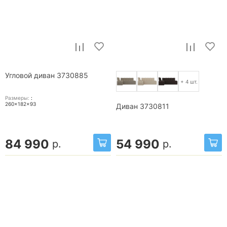
Угловой диван 3730885
+ 4 шт.
Размеры:
:
260x182x93
Диван 3730811
84 990
54 990
р.
р.