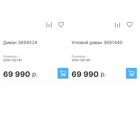
Диван 3694524
Угловой диван 3691440
Размеры:
:
Размеры:
:
203x132x87
203x132x87
69 990
69 990
р.
р.