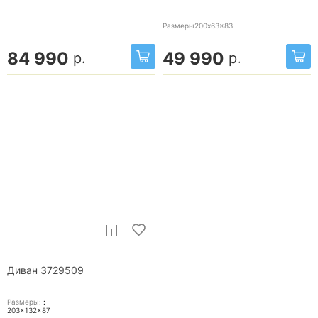
Размеры200x63x83
84 990
49 990
р.
р.
Диван 3729509
Размеры:
:
203x132x87