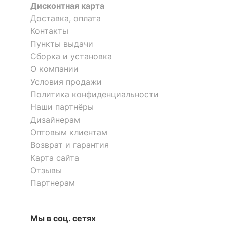
Дисконтная карта
?
Материал корпуса
ЛДСП Е1
Доставка, оплата
Контакты
?
Тип поверхности
матовый
обивки
Пункты выдачи
Сборка и установка
О компании
ОСОБЕННОСТИ ПРИМЕНЕНИЯ
Условия продажи
Политика конфиденциальности
Уровень жесткости
низкая
Наши партнёры
Рекомендуемые
Гостиная, Кабинет,
Дизайнерам
помещения
Спальня
Оптовым клиентам
Возврат и гарантия
Угол
правый
Карта сайта
Механизм
Отзывы
Дельфин
трансформации
Партнерам
Масса брутто, кг
126
Мы в соц. сетях