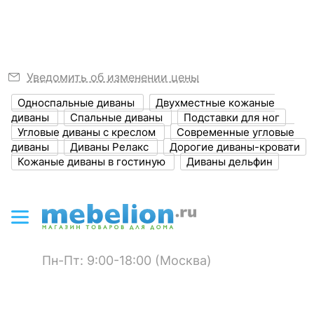
?
Ширина, мм
2630
Ширина спального
1280
места, мм
Уведомить об изменении цены
?
Глубина, мм
1800
Односпальные диваны
Двухместные кожаные
?
Высота, мм
930
диваны
Спальные диваны
Подставки для ног
Угловые диваны с креслом
Современные угловые
?
Объем упаковки,
2.7
диваны
Диваны Релакс
Дорогие диваны-кровати
куб. м
Кожаные диваны в гостиную
Диваны дельфин
ЦВЕТ И МАТЕРИАЛ
?
Цвет обивки
зеленый
?
Материал обивки
микровельвет
Пн-Пт: 9:00-18:00 (Москва)
?
Наполнитель
ППУ, ремни
резинотканевые