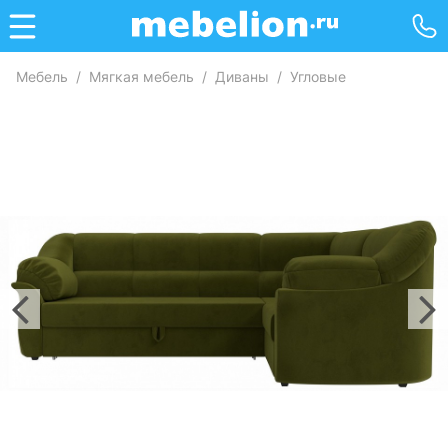
Мебель
/
Мягкая мебель
/
Диваны
/
Угловые