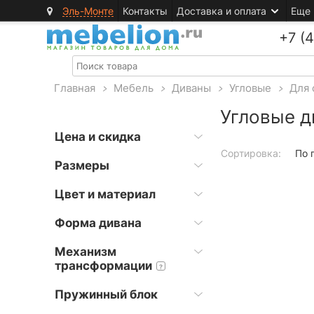
Эль-Монте
Контакты
Доставка и оплата
Еще
+7 (
Главная
>
Мебель
>
Диваны
>
Угловые
>
Для 
Угловые д
Цена и скидка
Сортировка:
По 
Размеры
Цвет и материал
Форма дивана
Механизм
трансформации
?
Пружинный блок