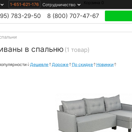
Корзина
0
1-651-621-176
Сотрудничество
495)
783-29-50
8 (800)
707-47-67
спальни
иваны в спальню
(1 товар)
популярности
Дешевле
Дороже
По скидке
Новинки