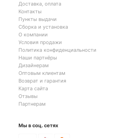
Доставка, оплата
Скрыть
Контакты
Пункты выдачи
Сборка и установка
О компании
Условия продажи
Зеркало настенное Монблан
Зеркало настенное Magellan
МБ-41
40
Политика конфиденциальности
Наши партнёры
10 939
4 499
р.
р.
Дизайнерам
Оптовым клиентам
Возврат и гарантия
-18 %
Карта сайта
Отзывы
Партнерам
Мы в соц. сетях