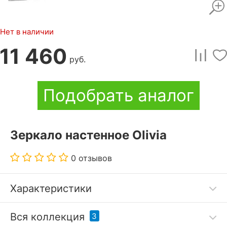
Нет в наличии
11 460
руб.
Подобрать аналог
Зеркало настенное Olivia
0 отзывов
Характеристики
Код товара
2907268
Вся коллекция
3