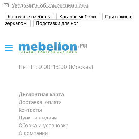
?
Объем упаковки,
0.49
Уведомить об изменении цены
куб. м
Корпусная мебель
Каталог мебели
Прихожие с
Масса брутто, кг
208.45
зеркалом
Подставки для ног
Стенка для прихожей
Стенка для прихожей
Вероника К-2
Вероника К-3
ЦВЕТ И МАТЕРИАЛ
75 458
65 869
р.
р.
?
Цвет фасада
белое дерево,
зеркальный
Пн-Пт: 9:00-18:00 (Москва)
?
Цвет корпуса
белое дерево
?
Материал фасада
МДФ, стекло
Дисконтная карта
?
Материал корпуса
ЛДСП Е1
Доставка, оплата
Контакты
Материал кромки
ПВХ
Пункты выдачи
Сборка и установка
?
Тип поверхности
зеркальный, матовый
фасада
О компании
Стенка для прихожей
Стенка для прихожей