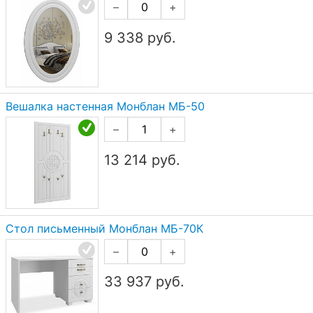
–
+
9 338
руб.
Вешалка настенная Монблан МБ-50
–
+
13 214
руб.
Стол письменный Монблан МБ-70К
–
+
33 937
руб.