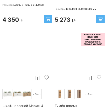
Размеры:
Ш:800 x Г:300 x В:400
мм
Размеры:
Ш:600 x Г:300 x В:800
мм
4 350
5 273
р.
р.
+ 3 шт.
+ 3 шт.
Шкаф навесной Мария-4
Тумба (крем)