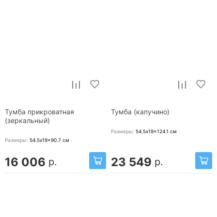
Тумба прикроватная
Тумба (капучино)
(зеркальный)
Размеры:
54.5x19x124.1
см
Размеры:
54.5x19x90.7
см
16 006
23 549
р.
р.