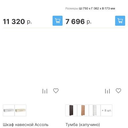
Размеры:
Ш:750 x Г:362 x В:173
мм
11 320
7 696
р.
р.
+ 8 шт.
Шкаф навесной Ассоль
Тумба (капучино)