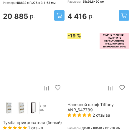
Размеры:
35x26.8x90
см
Размеры:
Ш:832 x Г:276 x В:1163
мм
20 885
4 416
р.
р.
-19 %
Навесной шкаф Tiffany
+ 38
ANR_647789
шт.
2 отзыва
Тумба прикроватная (белый)
1 отзыв
Размеры:
Д:518 x Ш:518 x В:1220
мм