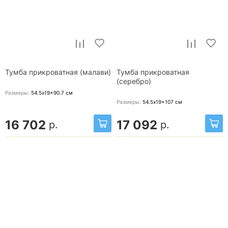
Тумба прикроватная (малави)
Тумба прикроватная
(серебро)
Размеры:
54.5x19x90.7
см
Размеры:
54.5x19x107
см
16 702
17 092
р.
р.