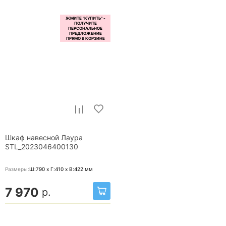
Шкаф навесной Лаура
STL_2023046400130
Размеры:
Ш:790 x Г:410 x В:422
мм
7 970
р.