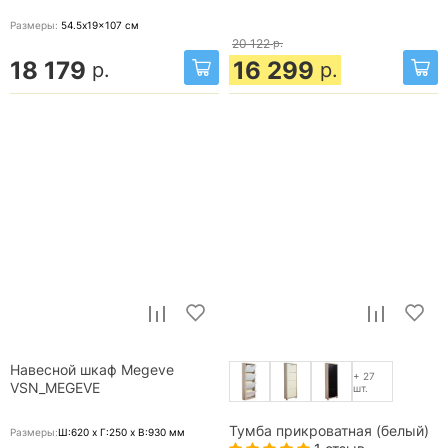
Размеры:
54.5x19x107
см
20 122
р.
18 179
16 299
р.
р.
Навесной шкаф Megeve
+ 27
VSN_MEGEVE
шт.
Тумба прикроватная (белый)
Размеры:
Ш:620 x Г:250 x В:930
мм