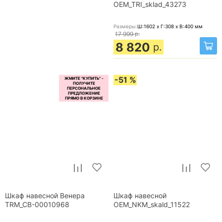
OEM_TRI_sklad_43273
Размеры:
Ш:1602 x Г:308 x В:400
мм
17 999
р.
8 820
р.
-51 %
Шкаф навесной Венера
Шкаф навесной
TRM_CB-00010968
OEM_NKM_skald_11522