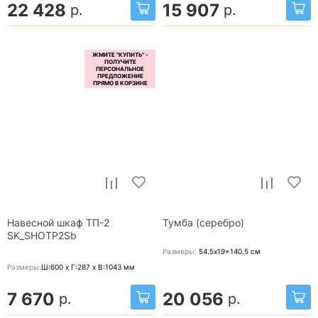
22 428
15 907
р.
р.
Навесной шкаф ТП-2
Тумба (серебро)
SK_SHOTP2Sb
Размеры:
54.5x19x140.5
см
Размеры:
Ш:600 x Г:287 x В:1043
мм
7 670
20 056
р.
р.