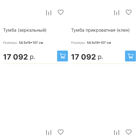
Тумба (зеркальный)
Тумба прикроватная (клен)
Размеры:
54.5x19x107
см
Размеры:
54.5x19x107
см
17 092
17 092
р.
р.