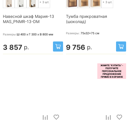
+ 3 шт.
+ 3 шт.
Навесной шкаф Мария-13
Тумба прикроватная
MAS_PNMR-13-DM
(шоколад)
Размеры:
75x32x75
см
Размеры:
Ш:400 x Г:300 x В:800
мм
3 857
9 756
р.
р.