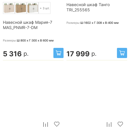
Навесной шкаф Танго
+ 3 шт.
TRI_255565
Навесной шкаф Мария-7
Размеры:
Ш:1602 x Г:308 x В:400
мм
MAS_PNMR-7-DM
Размеры:
Ш:800 x Г:300 x В:600
мм
5 316
17 999
р.
р.