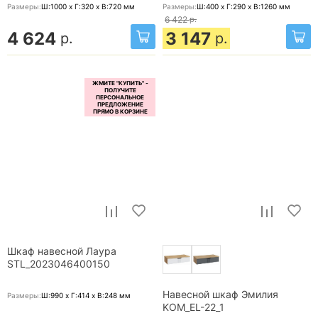
Размеры:
Ш:1000 x Г:320 x В:720
мм
Размеры:
Ш:400 x Г:290 x В:1260
мм
6 422
р.
4 624
3 147
р.
р.
Шкаф навесной Лаура
STL_2023046400150
Навесной шкаф Эмилия
Размеры:
Ш:990 x Г:414 x В:248
мм
KOM_EL-22_1