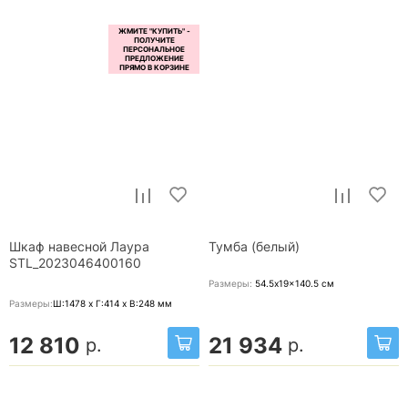
Шкаф навесной Лаура
Тумба (белый)
STL_2023046400160
Размеры:
54.5x19x140.5
см
Размеры:
Ш:1478 x Г:414 x В:248
мм
12 810
21 934
р.
р.