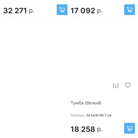
32 271
17 092
р.
р.
Тумба (белый)
Размеры:
54.5x19x90.7
см
18 258
р.