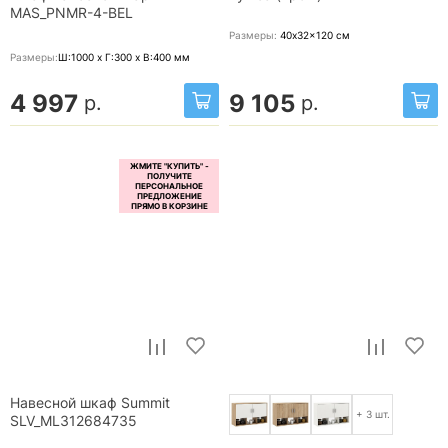
MAS_PNMR-4-BEL
Размеры:
40x32x120
см
Размеры:
Ш:1000 x Г:300 x В:400
мм
4 997
9 105
р.
р.
Навесной шкаф Summit
+ 3 шт.
SLV_ML312684735