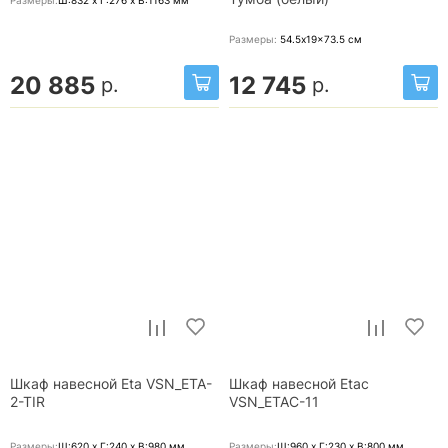
Размеры:
54.5x19x73.5
см
20 885
12 745
р.
р.
Шкаф навесной Eta VSN_ETA-
Шкаф навесной Etac
2-TIR
VSN_ETAC-11
Размеры:
Ш:620 x Г:240 x В:980
мм
Размеры:
Ш:960 x Г:230 x В:800
мм