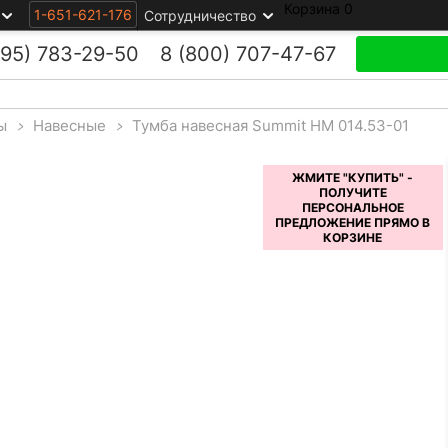
Корзина
0
1-651-621-176
Сотрудничество
495)
783-29-50
8 (800)
707-47-67
ы
>
Навесные
>
Тумба навесная Summit НМ 014.53-01