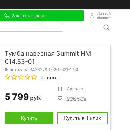
Личный
Заказать звонок
кабинет
Тумба навесная Summit НМ
014.53-01
(Код товара 3436228:
1-651-621-176
)
0 отзывов
Сравнить
5 799
руб.
Отложить
Купить
Купить в 1 клик