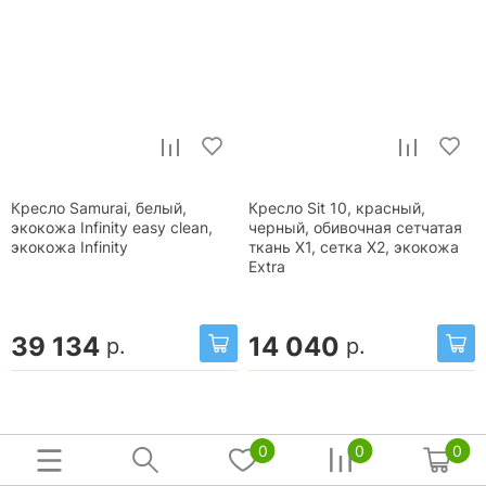
Кресло Samurai, белый,
Кресло Sit 10, красный,
экокожа Infinity easy clean,
черный, обивочная сетчатая
экокожа Infinity
ткань X1, сетка X2, экокожа
Extra
39 134
14 040
р.
р.
0
0
0