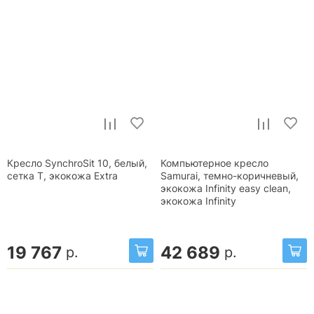
Кресло SynchroSit 10, белый,
Компьютерное кресло
сетка T, экокожа Extra
Samurai, темно-коричневый,
экокожа Infinity easy clean,
экокожа Infinity
19 767
42 689
р.
р.