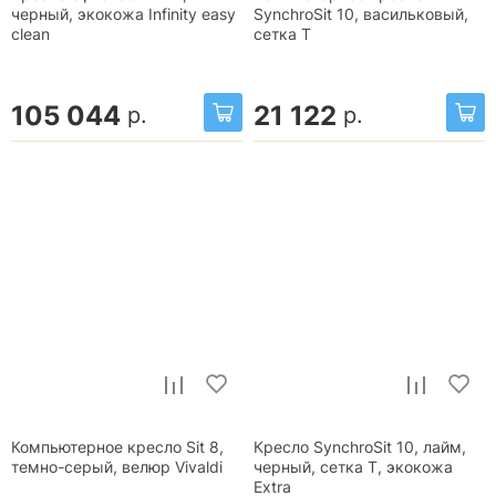
черный, экокожа Infinity easy
SynchroSit 10, васильковый,
clean
сетка T
105 044
21 122
р.
р.
Компьютерное кресло Sit 8,
Кресло SynchroSit 10, лайм,
темно-серый, велюр Vivaldi
черный, сетка T, экокожа
Extra