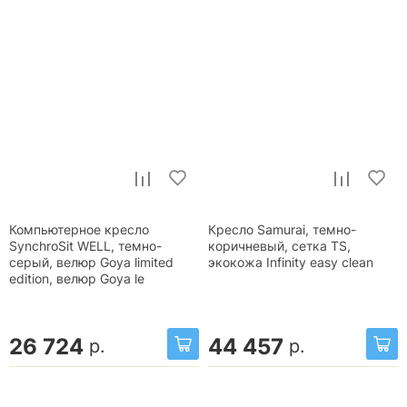
Компьютерное кресло
Кресло Samurai, темно-
SynchroSit WELL, темно-
коричневый, сетка TS,
серый, велюр Goya limited
экокожа Infinity easy clean
edition, велюр Goya le
26 724
44 457
р.
р.