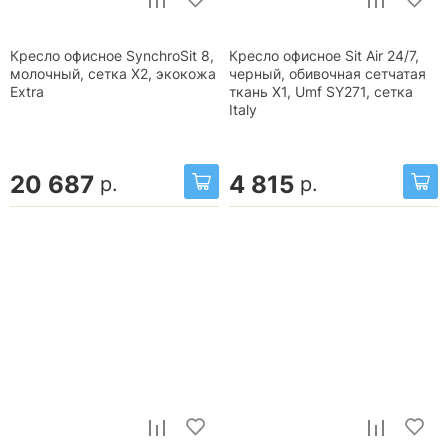
Кресло офисное SynchroSit 8,
Кресло офисное Sit Air 24/7,
молочный, сетка X2, экокожа
черный, обивочная сетчатая
Extra
ткань X1, Umf SY271, сетка
Italy
20 687
4 815
р.
р.