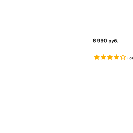
6 990
руб.
1 о