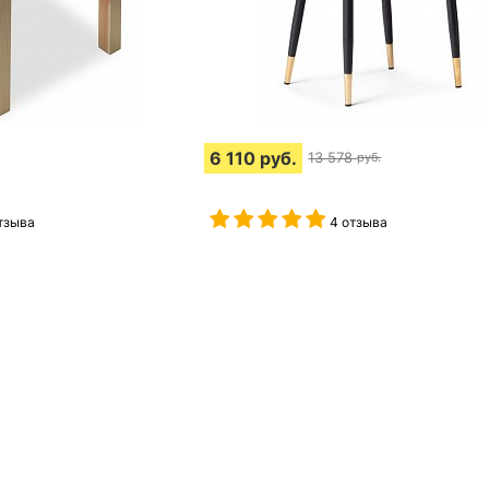
6 110
руб.
13 578
руб.
тзыва
4 отзыва