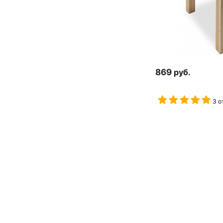
869
руб.
3 о