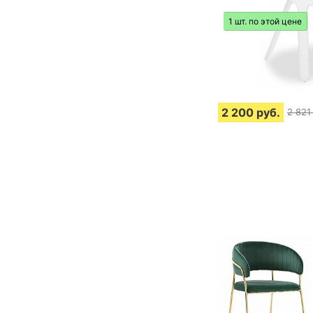
1 шт. по этой цене
2 200
руб.
2 821