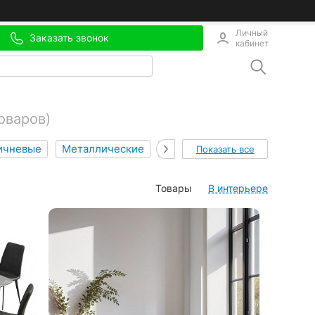
Личный
Заказать звонок
кабинет
оваров)
ичневые
Металлические
Серый
Пластик
Кантр
Показать все
Товары
В интерьере