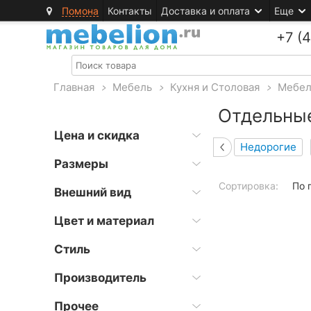
Помона
Контакты
Доставка и оплата
Еще
+7 (
Главная
>
Мебель
>
Кухня и Столовая
>
Мебел
Отдельные
Цена и скидка
Недорогие
Размеры
Сортировка:
По 
Внешний вид
Цвет и материал
Стиль
Производитель
Прочее