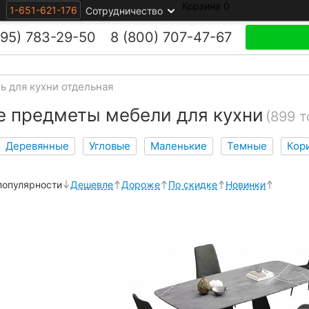
Корзина
0
1-651-621-176
Сотрудничество
495)
783-29-50
8 (800)
707-47-67
ь для кухни отдельная
 предметы мебели для кухни
(899 т
Деревянные
Угловые
Маленькие
Темные
Кор
популярности
Дешевле
Дороже
По скидке
Новинки