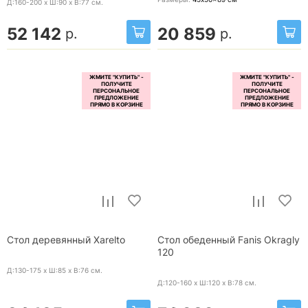
Д:160-200 x Ш:90 x В:77
см.
52 142
20 859
р.
р.
Стол деревянный Xarelto
Стол обеденный Fanis Okragly
120
Д:130-175 x Ш:85 x В:76
см.
Д:120-160 x Ш:120 x В:78
см.