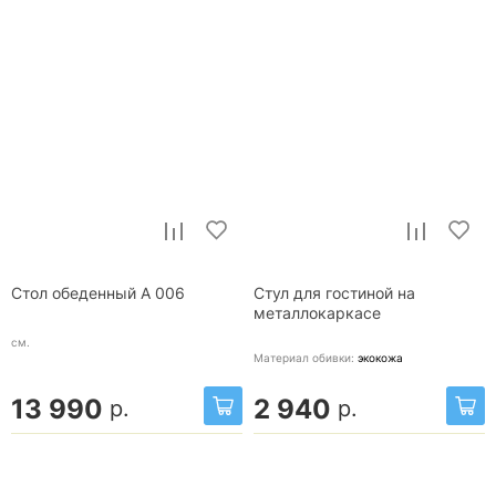
Стол обеденный A 006
Стул для гостиной на
металлокаркасе
см.
Материал обивки:
экокожа
13 990
2 940
р.
р.