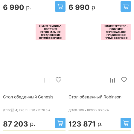
6 990
6 990
р.
р.
Стол обеденный Genesis
Стол обеденный Robinson
Д:160.4; 220 x Ш:90 x В:76
см.
Д:160-200 x Ш:90 x В:76
см.
87 203
123 871
р.
р.