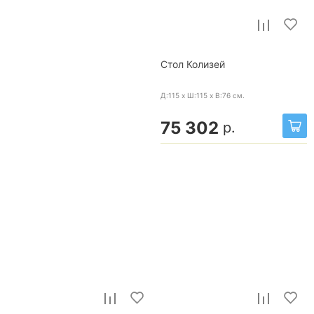
Стол Колизей
Д:115 x Ш:115 x В:76
см.
75 302
р.