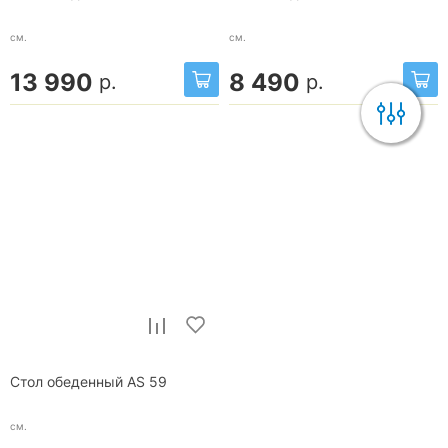
см.
см.
13 990
8 490
р.
р.
Стол обеденный AS 59
см.