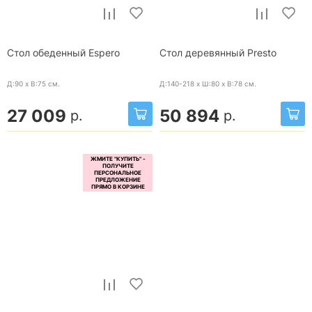
Стол обеденный Espero
Стол деревянный Presto
Д:90 x В:75
см.
Д:140-218 x Ш:80 x В:78
см.
27 009
50 894
р.
р.