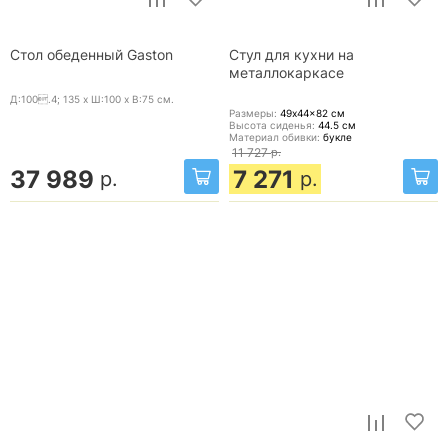
Стол обеденный Gaston
Стул для кухни на
металлокаркасе
Д:100.4; 135 x Ш:100 x В:75
см.
Размеры:
49x44x82
см
Высота сиденья:
44.5
см
Материал обивки:
букле
11 727
р.
37 989
7 271
р.
р.