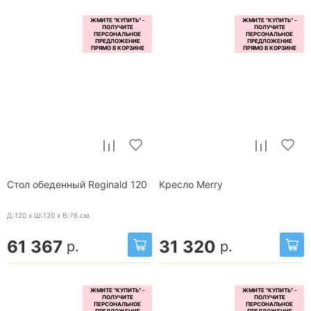
Стол обеденный Reginald 120
Кресло Merry
Д:120 x Ш:120 x В:76
см.
61 367
31 320
р.
р.