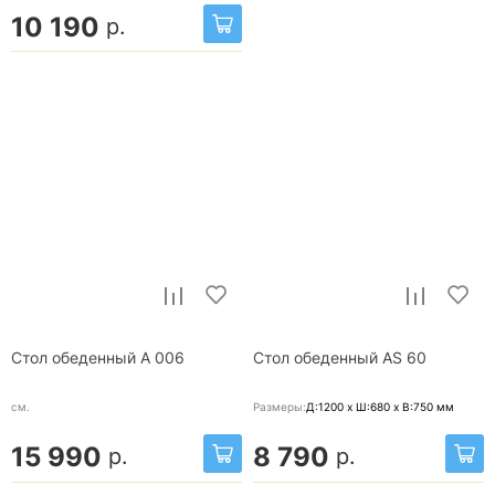
10 190
р.
Стол обеденный A 006
Стол обеденный AS 60
см.
Размеры:
Д:1200 x Ш:680 x В:750
мм
15 990
8 790
р.
р.