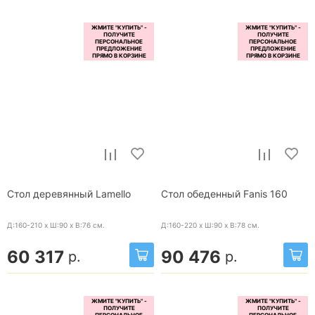
Стол деревянный Lamello
Стол обеденный Fanis 160
Д:160-210 x Ш:90 x В:76
см.
Д:160-220 x Ш:90 x В:78
см.
60 317
90 476
р.
р.