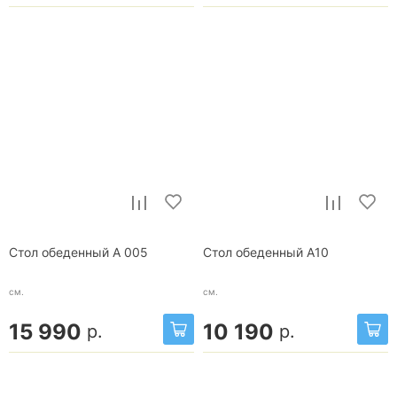
Стол обеденный A 005
Стол обеденный A10
см.
см.
15 990
10 190
р.
р.