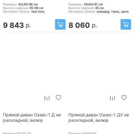
Размеры:
42x39x96
см
Размеры:
43x43x81
см
Высота сиденья:
65-88
см
Высота сиденья:
45
см
Материал обивки:
текстиль
Материал обивки:
жаккард, ткань, шелк
9 843
8 060
р.
р.
Прямой диван Оазис-1 Д не
Прямой диван Оазис-1 ДУ не
раскладной, велюр
раскладной, велюр
Размеры78x55x79
Размеры78x58x80