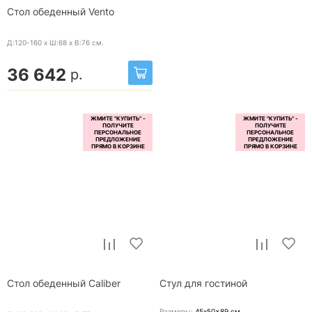
Стол обеденный Vento
Д:120-160 x Ш:68 x В:76
см.
36 642
р.
Стол обеденный Caliber
Стул для гостиной
Размеры:
45x50x89
см