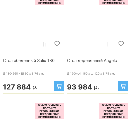
Стол обеденный Salix 180
Стол деревянный Angelс
Д:180-260 x Ш:90 x В:76
см.
Д:120.4; 160 x Ш:120 x В:75
см.
127 884
93 984
р.
р.