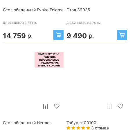
Стол обеденный Evoke Enigma
Стол 39035
Д:140 x Ш:80 x В:73
см.
Д:38.2 x Ш:80 x В:76
см.
14 759
9 490
р.
р.
Стол обеденный Hermes
Табурет 00100
3 отзыва