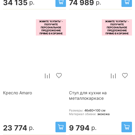
34 135
74 989
р.
р.
Кресло Amaro
Стул для кухни на
металлокаркасе
Размеры:
46x60x100
см
Материал обивки:
экокожа
23 774
9 794
р.
р.