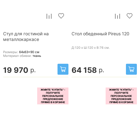
Стул для гостиной на
Стол обеденный Pireus 120
металлокаркасе
Д:120 x Ш:120 x В:76
см.
Размеры:
64x63x90
см
Материал обивки:
ткань
19 970
64 158
р.
р.