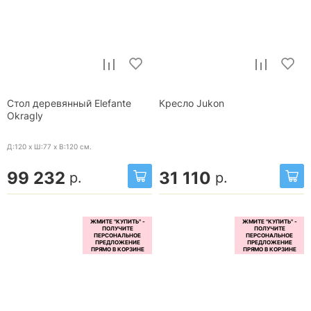
Стол деревянный Elefante
Кресло Jukon
Okragly
Д:120 x Ш:77 x В:120
см.
99 232
31 110
р.
р.