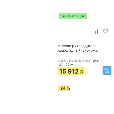
1 шт. по этой цене
Кресло руководителя ,
шоколадный, экокожа
Максимальная нагрузка:
120
кг
23 400
р.
15 912
р.
-24 %