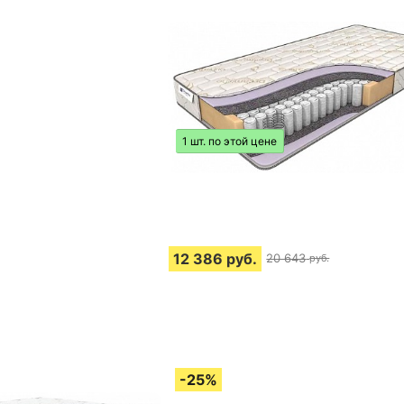
1 шт. по этой цене
12 386
руб.
20 643
руб.