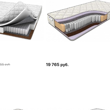
19 765
руб.
855
руб.