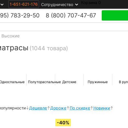
Корзина
0
1-651-621-176
Сотрудничество
495)
783-29-50
8 (800)
707-47-67
Высокие
матрасы
(1044 товара)
Односпальные
Полутораспальные
Детские
Пружинные
В ру
популярности
Дешевле
Дороже
По скидке
Новинки