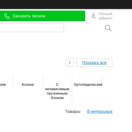
Личный
Заказать звонок
кабинет
Показать все
лоне
Аскона
С
Ортопедические
Беспружинные
независимым
пружинным
блоком
Товары
В интерьере