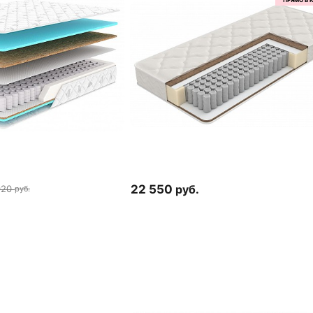
22 550
руб.
920
руб.