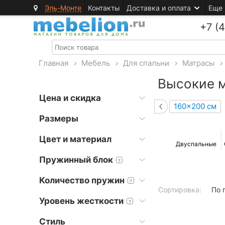
Эль-Монте
Контакты
Доставка и оплата
Еще
+7 (
Главная
>
Мебель
>
Для спальни
>
Матрасы
>
Высокие 
Цена и скидка
160x200 см
Размеры
Цвет и материал
Двуспальные
Пружинный блок
?
Количество пружин
?
Сортировка:
По 
Уровень жесткости
?
Стиль