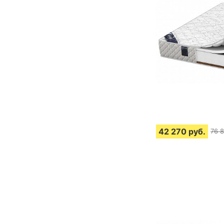
42 270
руб.
76 