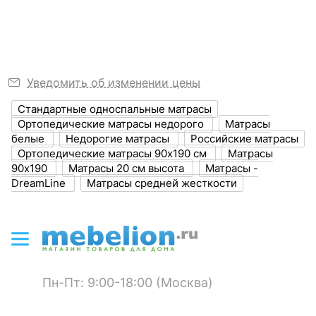
1900
места, мм
?
Ширина, мм
900
Ширина спального
900
Уведомить об изменении цены
места, мм
Стандартные односпальные матрасы
?
Высота, мм
200
Ортопедические матрасы недорого
Матрасы
белые
Недорогие матрасы
Российские матрасы
Ортопедические матрасы 90х190 см
Матрасы
ЦВЕТ И МАТЕРИАЛ
90х190
Матрасы 20 см высота
Матрасы -
DreamLine
Матрасы средней жесткости
?
Цвет обивки
белый
?
Материал обивки
синтетический жаккард
?
Наполнитель
блок независимых
пружин TFK (256
пружин/м2)
Пн-Пт: 9:00-18:00 (Москва)
войлок
ППУ 30 мм