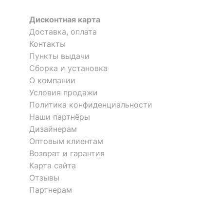
?
Тип поверхности
матовый
Дисконтная карта
обивки
Доставка, оплата
Контакты
ОСОБЕННОСТИ ПРИМЕНЕНИЯ
Пункты выдачи
Сборка и установка
Уровень жесткости
средняя
О компании
Условия продажи
Рекомендуемые
Спальня
помещения
Политика конфиденциальности
Наши партнёры
?
Максимальная
120
Дизайнерам
нагрузка, кг
Оптовым клиентам
Возврат и гарантия
Масса брутто, кг
14.621
Карта сайта
Отзывы
Скрыть
Партнерам