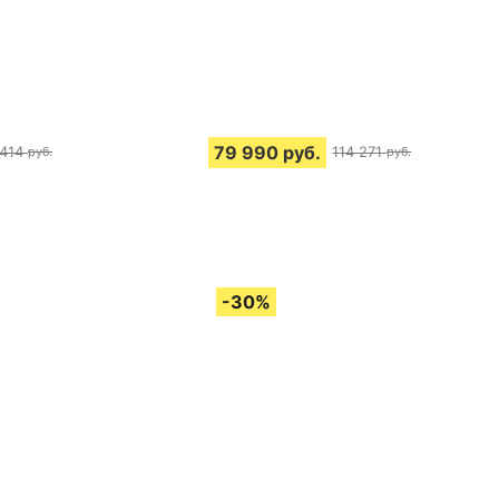
79 990
руб.
 414
114 271
руб.
руб.