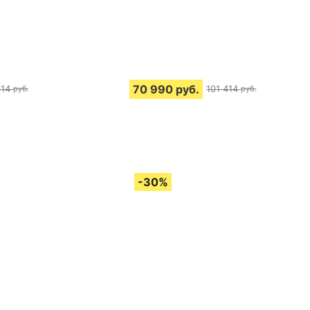
70 990
руб.
414
101 414
руб.
руб.