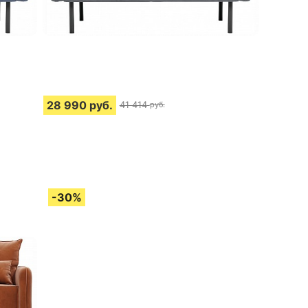
28 990
руб.
41 414
руб.