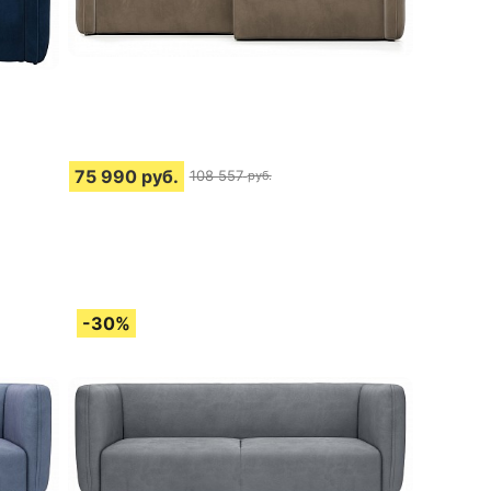
75 990
руб.
108 557
руб.