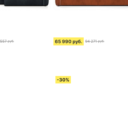
65 990
руб.
 557
94 271
руб.
руб.