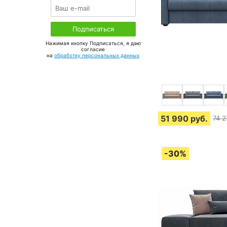
Нажимая кнопку Подписаться, я даю
соглаcие
на
обработку персональных данных
51 990
руб.
74 2
4 о