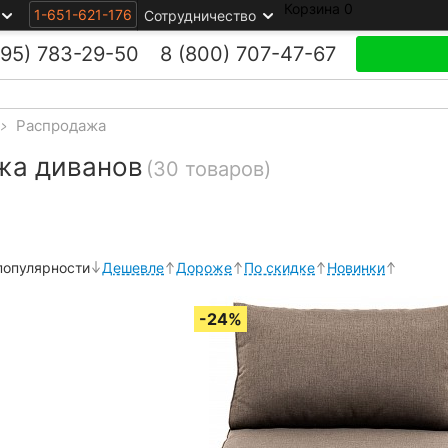
Корзина
0
1-651-621-176
Сотрудничество
495)
783-29-50
8 (800)
707-47-67
>
Распродажа
жа диванов
(30 товаров)
популярности
Дешевле
Дороже
По скидке
Новинки