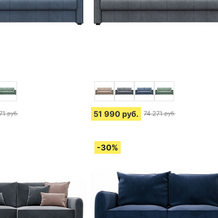
51 990
руб.
71
74 271
руб.
руб.
тзыва
4 отзыва