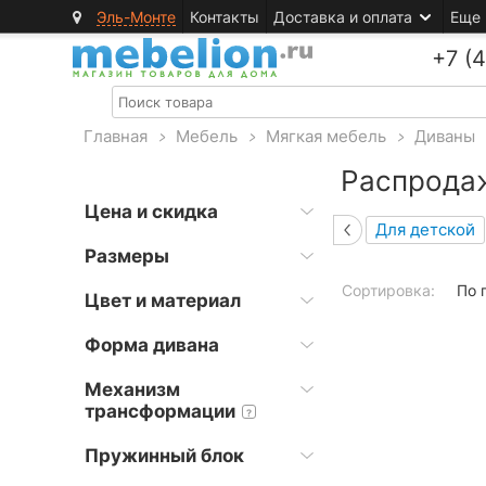
Эль-Монте
Контакты
Доставка и оплата
Еще
+7 (
Главная
>
Мебель
>
Мягкая мебель
>
Диваны
Распрода
Цена и скидка
Для детской
Размеры
Сортировка:
По 
Цвет и материал
Форма дивана
Механизм
трансформации
?
Пружинный блок