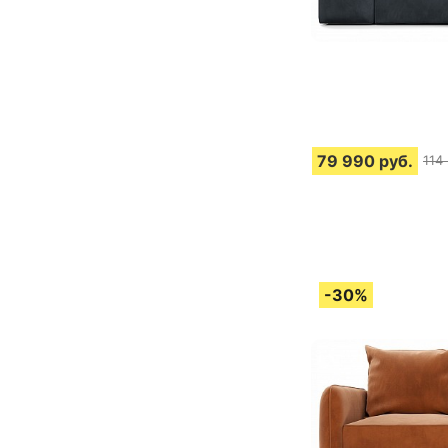
79 990
руб.
114