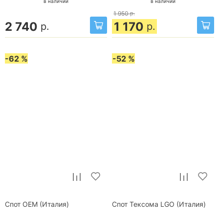
в наличии
в наличии
1 950
р.
2 740
1 170
р.
р.
-62 %
-52 %
Спот OEM (Италия)
Спот Тексома LGO (Италия)