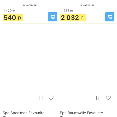
в наличии
в наличии
1 420
р.
4 233
р.
540
2 032
р.
р.
Бра Specimen Favourite
Бра Baumwolle Favourite