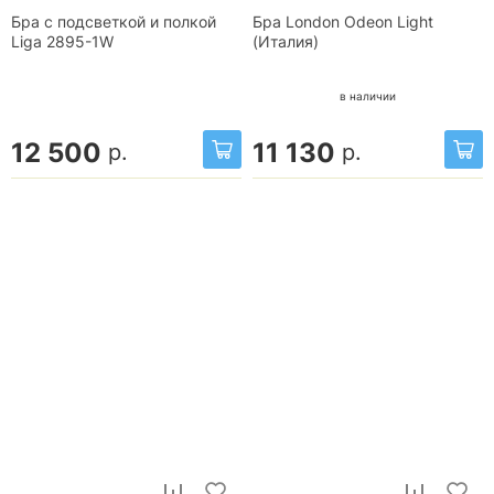
Бра с подсветкой и полкой
Бра London Odeon Light
Liga 2895-1W
(Италия)
в наличии
12 500
11 130
р.
р.