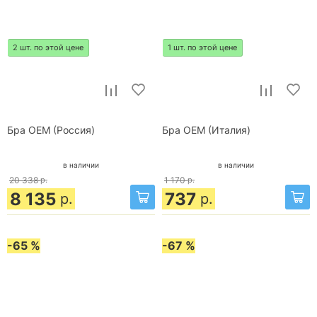
2 шт. по этой цене
1 шт. по этой цене
Бра OEM (Россия)
Бра OEM (Италия)
в наличии
в наличии
20 338
р.
1 170
р.
8 135
737
р.
р.
-65 %
-67 %