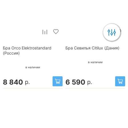
Бра Orco Elektrostandard
Бра Севилья Citilux (Дания)
(Россия)
в наличии
в наличии
8 840
6 590
р.
р.