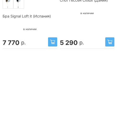
Спот Гессен Citilux (Дания)
в наличии
Бра Signal Loft it (Испания)
в наличии
7 770
5 290
р.
р.