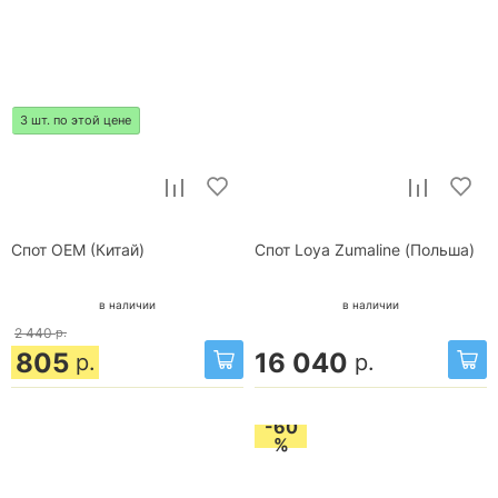
3 шт. по этой цене
Спот OEM (Китай)
Спот Loya Zumaline (Польша)
в наличии
в наличии
2 440
р.
805
16 040
р.
р.
-60
%