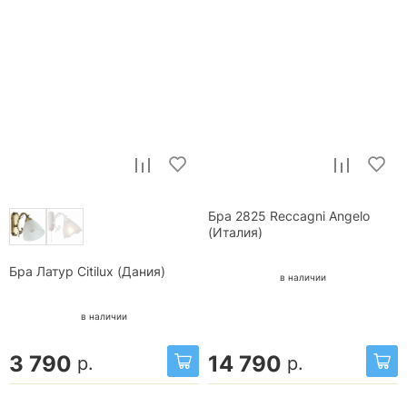
Бра 2825 Reccagni Angelo
(Италия)
Бра Латур Citilux (Дания)
в наличии
в наличии
3 790
14 790
р.
р.