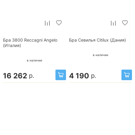
Бра 3800 Reccagni Angelo
Бра Севилья Citilux (Дания)
(Италия)
в наличии
в наличии
16 262
4 190
р.
р.