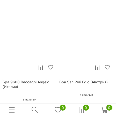
Бра 9600 Reccagni Angelo
Бра San Peri Eglo (Австрия)
(Италия)
в наличии
в наличии
0
0
0
17 259
8 790
р.
р.