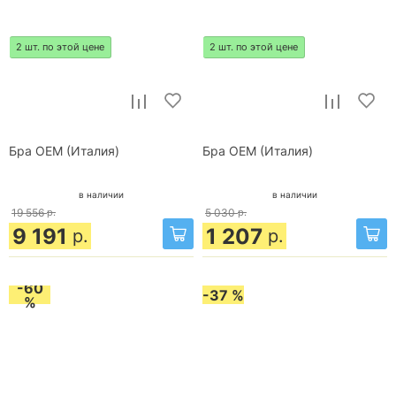
2 шт. по этой цене
2 шт. по этой цене
Бра OEM (Италия)
Бра OEM (Италия)
в наличии
в наличии
19 556
р.
5 030
р.
9 191
1 207
р.
р.
-60
-37 %
%