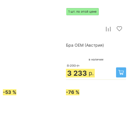
1 шт. по этой цене
Бра OEM (Австрия)
в наличии
8 290
р.
3 233
р.
-53 %
-76 %