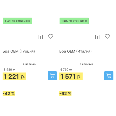
1 шт. по этой цене
1 шт. по этой цене
Бра OEM (Турция)
Бра OEM (Италия)
в наличии
в наличии
3 489
р.
4 760
р.
1 221
1 571
р.
р.
-42 %
-62 %