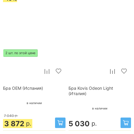
2 шт. по этой цене
Бра OEM (Испания)
Бра Kovis Odeon Light
(Италия)
в наличии
в наличии
7 040
р.
3 872
5 030
р.
р.