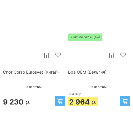
2 шт. по этой цене
Спот Corso Eurosvet (Китай)
Бра OEM (Бельгия)
в наличии
в наличии
7 410
р.
9 230
2 964
р.
р.