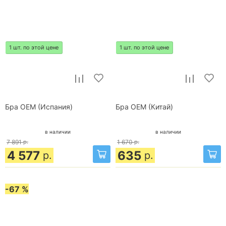
1 шт. по этой цене
1 шт. по этой цене
Бра OEM (Испания)
Бра OEM (Китай)
в наличии
в наличии
7 891
р.
1 670
р.
4 577
635
р.
р.
-67 %