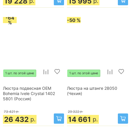
19 228
15 995
р.
р.
-64
-50 %
%
1 шт. по этой цене
1 шт. по этой цене
Люстра подвесная OEM
Люстра на штанге 28050
Bohemia Ivele Crystal 1402
(Чехия)
5801 (Россия)
73 421
р.
29 322
р.
26 432
14 661
р.
р.