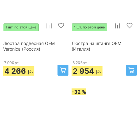
1 шт. по этой цене
1 шт. по этой цене
Люстра подвесная OEM
Люстра на штанге OEM
Veronica (Россия)
(Италия)
7 900
р.
8 205
р.
4 266
2 954
р.
р.
-32 %