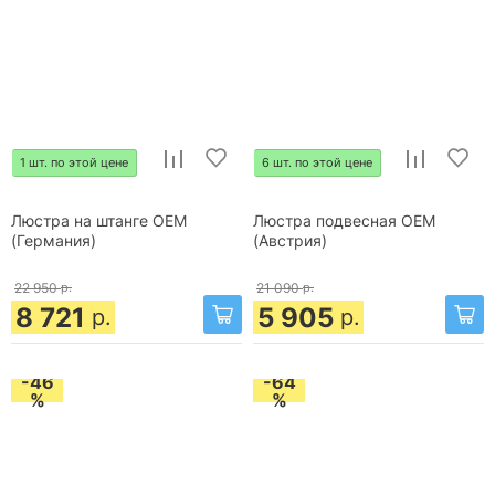
1 шт. по этой цене
6 шт. по этой цене
Люстра на штанге OEM
Люстра подвесная OEM
(Германия)
(Австрия)
22 950
р.
21 090
р.
8 721
5 905
р.
р.
-46
-64
%
%