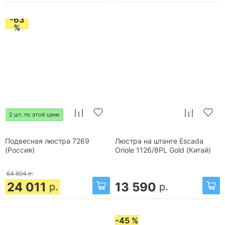
-63
%
2 шт. по этой цене
Подвесная люстра 7269
Люстра на штанге Escada
(Россия)
Oriole 1126/8PL Gold (Китай)
64 894
р.
24 011
13 590
р.
р.
-45 %