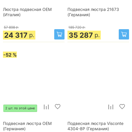
Люстра подвесная OEM
Подвесная люстра 21673
(Италия)
(Германия)
57 898
р.
185 720
р.
24 317
35 287
р.
р.
-52 %
2 шт. по этой цене
Подвесная люстра OEM
Подвесная люстра Visconte
(Германия)
4304-8P (Германия)