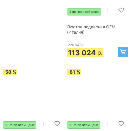
4 шт. по этой цене
Люстра подвесная OEM
(Италия)
226 048
р.
113 024
р.
-58 %
-81 %
1 шт. по этой цене
1 шт. по этой цене