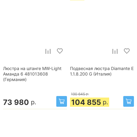
Люстра на штанге MW-Light
Подвесная люстра Diamante E
Аманда 6 481013608
1.1.8.200 G (Италия)
(Германия)
190 645
р.
73 980
104 855
р.
р.