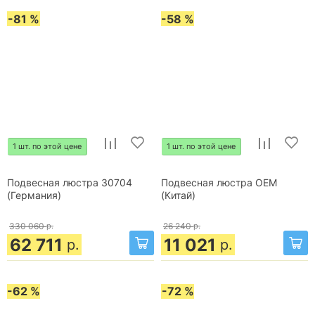
-81 %
-58 %
1 шт. по этой цене
1 шт. по этой цене
Подвесная люстра 30704
Подвесная люстра OEM
(Германия)
(Китай)
330 060
р.
26 240
р.
62 711
11 021
р.
р.
-62 %
-72 %