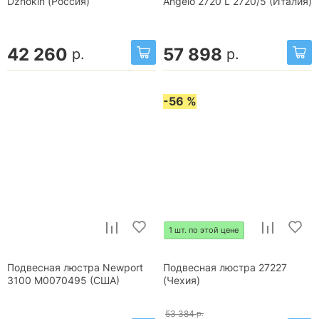
Dzhokin (Россия)
Angelo 2720 L 2720/5 (Италия)
42 260
57 898
р.
р.
-56 %
1 шт. по этой цене
Подвесная люстра Newport
Подвесная люстра 27227
3100 М0070495 (США)
(Чехия)
53 384
р.