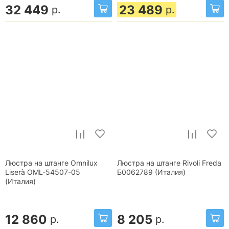
32 449
23 489
р.
р.
Люстра на штанге Omnilux
Люстра на штанге Rivoli Freda
Liserà OML-54507-05
Б0062789 (Италия)
(Италия)
12 860
8 205
р.
р.