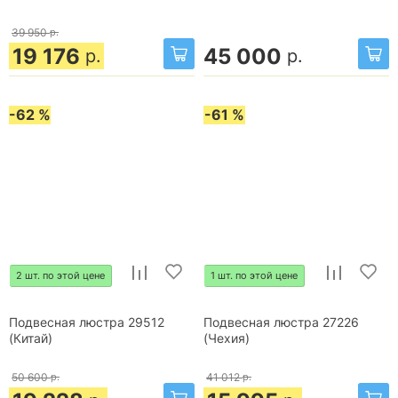
39 950
р.
19 176
45 000
р.
р.
-62 %
-61 %
2 шт. по этой цене
1 шт. по этой цене
Подвесная люстра 29512
Подвесная люстра 27226
(Китай)
(Чехия)
50 600
р.
41 012
р.