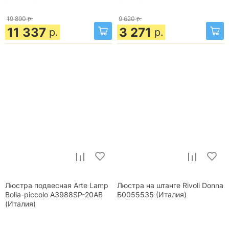
19 890
р.
9 620
р.
11 337
3 271
р.
р.
Люстра подвесная Arte Lamp
Люстра на штанге Rivoli Donna
Bolla-piccolo A3988SP-20AB
Б0055535 (Италия)
(Италия)