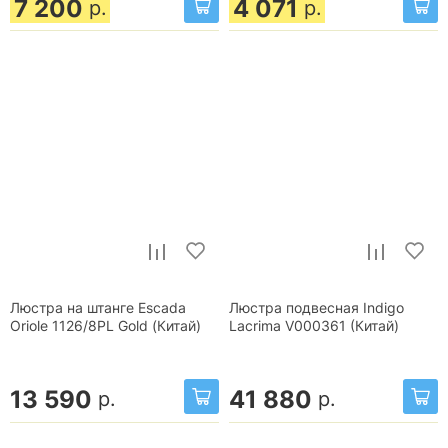
7 200
4 071
р.
р.
Люстра на штанге Escada
Люстра подвесная Indigo
Oriole 1126/8PL Gold (Китай)
Lacrima V000361 (Китай)
13 590
41 880
р.
р.