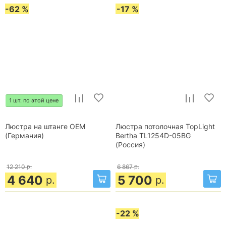
-62 %
-17 %
1 шт. по этой цене
Люстра на штанге OEM
Люстра потолочная TopLight
(Германия)
Bertha TL1254D-05BG
(Россия)
12 210
р.
6 867
р.
4 640
5 700
р.
р.
-22 %