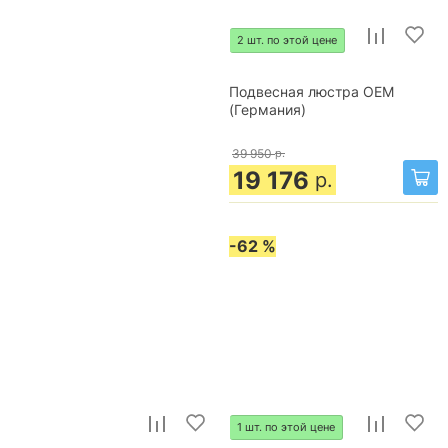
2 шт. по этой цене
Подвесная люстра OEM
(Германия)
39 950
р.
19 176
р.
-62 %
1 шт. по этой цене