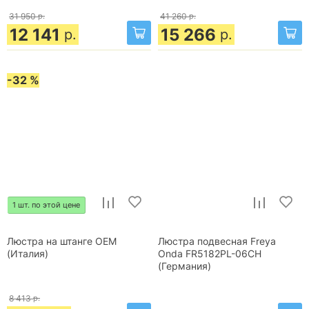
31 950
р.
41 260
р.
12 141
15 266
р.
р.
-32 %
1 шт. по этой цене
Люстра на штанге OEM
Люстра подвесная Freya
(Италия)
Onda FR5182PL-06CH
(Германия)
8 413
р.