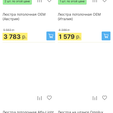
2 шт. по этой цене
1 шт. по этой цене
Люстра потолочная OEM
Люстра потолочная OEM
(Австрия)
(Италия)
5 563
р.
4 386
р.
3 783
1 579
р.
р.
Люстра потолочная Alfa-Light
Люстра на штанге Omnilux