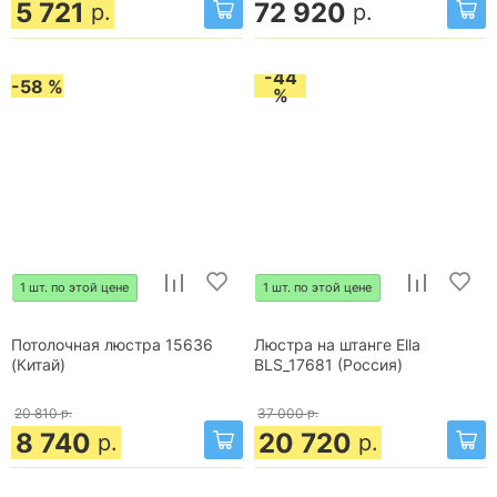
5 721
72 920
р.
р.
-44
-58 %
%
1 шт. по этой цене
1 шт. по этой цене
Потолочная люстра 15636
Люстра на штанге Ella
(Китай)
BLS_17681 (Россия)
20 810
р.
37 000
р.
8 740
20 720
р.
р.