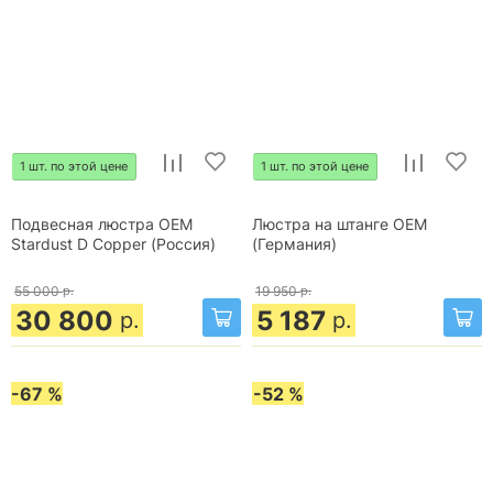
1 шт. по этой цене
1 шт. по этой цене
Подвесная люстра OEM
Люстра на штанге OEM
Stardust D Copper (Россия)
(Германия)
55 000
р.
19 950
р.
30 800
5 187
р.
р.
-67 %
-52 %