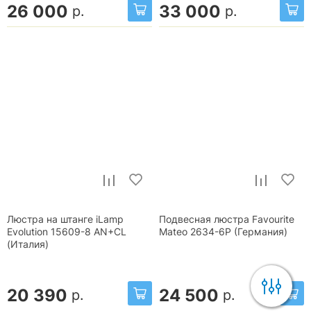
26 000
33 000
р.
р.
Люстра на штанге iLamp
Подвесная люстра Favourite
Evolution 15609-8 AN+CL
Mateo 2634-6P (Германия)
(Италия)
20 390
24 500
р.
р.