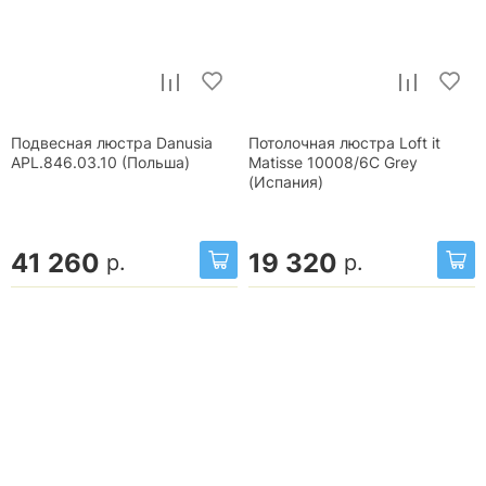
Подвесная люстра Danusia
Потолочная люстра Loft it
APL.846.03.10 (Польша)
Matisse 10008/6C Grey
(Испания)
41 260
19 320
р.
р.