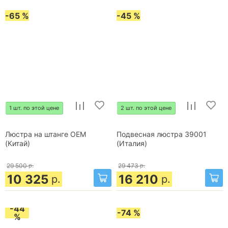
-65 %
-45 %
1 шт. по этой цене
2 шт. по этой цене
Люстра на штанге OEM
Подвесная люстра 39001
(Китай)
(Италия)
29 500
р.
29 473
р.
10 325
16 210
р.
р.
-44
-74 %
%