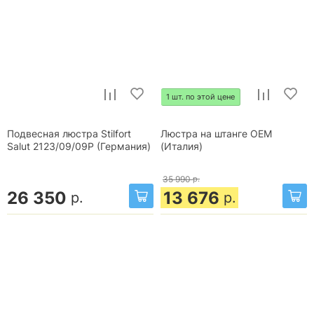
1 шт. по этой цене
Подвесная люстра Stilfort
Люстра на штанге OEM
Salut 2123/09/09P (Германия)
(Италия)
35 990
р.
26 350
13 676
р.
р.