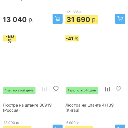
121 885
р.
13 040
31 690
р.
р.
-60
-41 %
%
1 шт. по этой цене
1 шт. по этой цене
Люстра на штанге 30919
Люстра на штанге 41139
(Россия)
(Китай)
18 000
р.
6 900
р.