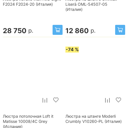
F2024 F2024-20 (Италия)
Liserà OML-54507-05
(Италия)
28 750
12 860
р.
р.
-74 %
Люстра потолочная Loft it
Люстра на штанге Moderli
Matisse 10008/4C Grey
Crumbly V10260-PL (Италия)
(Испания)