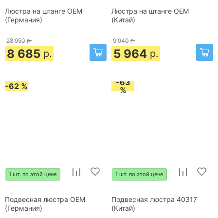
Люстра на штанге OEM
Люстра на штанге OEM
(Германия)
(Китай)
28 950
р.
9 940
р.
8 685
5 964
р.
р.
-63
-62 %
%
1 шт. по этой цене
1 шт. по этой цене
Подвесная люстра OEM
Подвесная люстра 40317
(Германия)
(Китай)