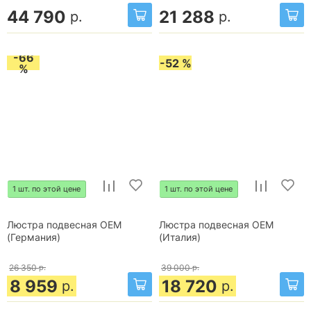
44 790
21 288
р.
р.
-66
-52 %
%
1 шт. по этой цене
1 шт. по этой цене
Люстра подвесная OEM
Люстра подвесная OEM
(Германия)
(Италия)
26 350
р.
39 000
р.
8 959
18 720
р.
р.