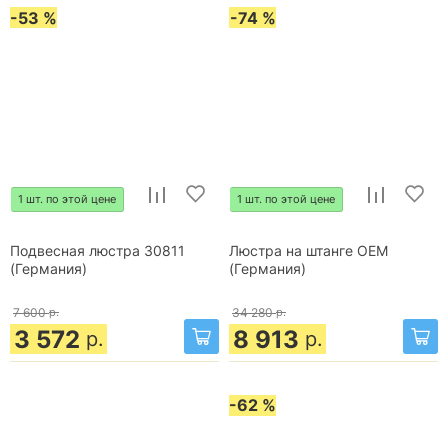
-53 %
-74 %
1 шт. по этой цене
1 шт. по этой цене
Подвесная люстра 30811
Люстра на штанге OEM
(Германия)
(Германия)
7 600
р.
34 280
р.
3 572
8 913
р.
р.
-62 %