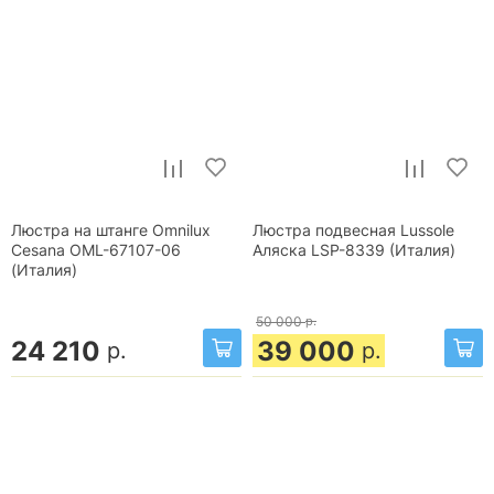
Люстра на штанге Omnilux
Люстра подвесная Lussole
Cesana OML-67107-06
Аляска LSP-8339 (Италия)
(Италия)
50 000
р.
24 210
39 000
р.
р.