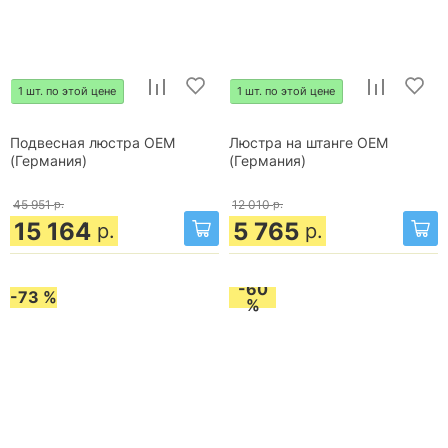
1 шт. по этой цене
1 шт. по этой цене
Подвесная люстра OEM
Люстра на штанге OEM
(Германия)
(Германия)
45 951
р.
12 010
р.
15 164
5 765
р.
р.
-60
-73 %
%