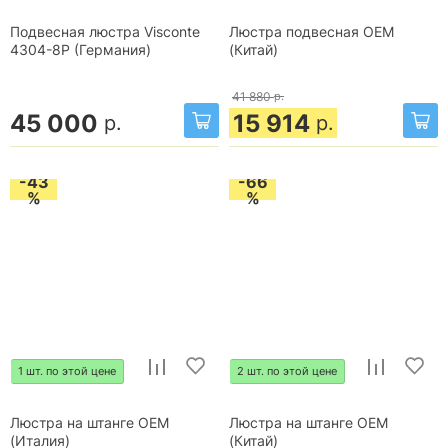
Подвесная люстра Visconte
Люстра подвесная OEM
4304-8P (Германия)
(Китай)
41 880
р.
45 000
15 914
р.
р.
-43
-66
%
%
1 шт. по этой цене
2 шт. по этой цене
Люстра на штанге OEM
Люстра на штанге OEM
(Италия)
(Китай)